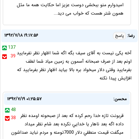
امیدوارم منو ببخشی دوست عزیز اما حکایت همه ما مثل
همون شتر هست که خواب می دید...
۱۳۹۲/۷/۱۸ ۱۹:۱۷:۵۶
رضا:
پاسخ
137
آخه یکی نیست به آقای سیف بگه اگه شما اظهار نظر نفرمایید
39
اونم بعد از صرف صبحانه آسمون به زمین میاد شما لطف
بفرمایید وقتی دلار میخواد بره بالا بیاید اظهار نظر بفرمایید که
افژایش پیدا نکنه
محسن:
۱۳۹۲/۷/۱۹ ۰۱:۲۵:۵۷
48
قربونت تازه خدا رحم كرده كه بعد از صبحونه اومده نظر
38
داده اگه بعد ناهار يا خدايي نكرده بعد شام نظر ميداد
ميگفت قيمت منطقي دلار 7000تومنه و مردم نبايد صداشون