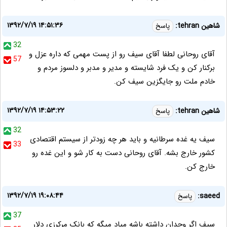
۱۳۹۲/۷/۱۹ ۱۴:۵۱:۳۶
شاهین tehran:
پاسخ
32
آقای روحانی لطفا آقای سیف رو از پست مهمی که داره عزل و
57
برکنار کن و یک فرد شایسته و مدیر و مدبر و دلسوز مردم و
خادم ملت رو جایگزین سیف کن.
۱۳۹۲/۷/۱۹ ۱۴:۵۳:۲۲
شاهین tehran:
پاسخ
32
سیف یه غده سرطانیه و باید هر چه زودتر از سیستم اقتصادی
33
کشور خارج بشه. آقای روحانی دست به کار شو و این غده رو
خارج کن.
۱۳۹۲/۷/۱۹ ۱۹:۰۸:۴۴
saeed:
پاسخ
37
سیف اگر وجدان داشته باشه میاد میگه که بانک مرکرزی دلار