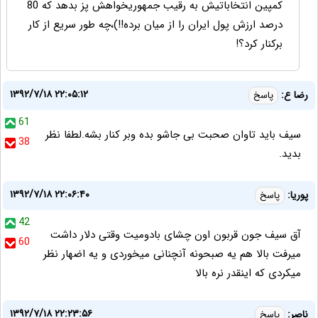
کمپین انتخاباتیش به رقیب جمهوریخواهش پز بدهد که 80
درصد ارزش پول ایران را از میان برده!!)،چه طور سریع از کار
برکنار کرد؟!
۱۳۹۲/۷/۱۸ ۲۲:۰۵:۱۲
رضا ع:
پاسخ
61
سیف باید تاوان صحبت بی جاشو بده وبر کنار بشه.لطفا نظر
38
بدید.
۱۳۹۲/۷/۱۸ ۲۲:۰۶:۴۰
پوریا:
پاسخ
42
آق سیف جون قربون اون چشای بادومیت وقتی دلار داشت
60
میرفت بالا هم یه صبحونه آنچنانی میخوردی و یه اضهار نظر
میکردی که اینقدر نره بالا
۱۳۹۲/۷/۱۸ ۲۲:۲۳:۵۶
ناصر:
پاسخ