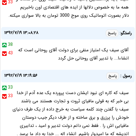
33
همه ما به خصوص دلالها از ایده های اقتصادی اون باخبریم
دلار بصورت اتوماتیک روی موج 3000 تومان به بالا سواری میکنه.
۱۳۹۲/۷/۱۹ ۱۳:۰۸:۲۸
راستگو:
پاسخ
38
آقای سیف یک امتیاز منفی برای دولت آقای روحانی است که
43
انشاءا... با تدبیر آقای روحانی حل گردد
۱۳۹۲/۷/۱۹ ۱۳:۱۹:۵۶
رسول :
پاسخ
33
سیف که کاره ای نبود ایشان دست پرورده یک عده آدم از خدا
33
بی خبر که به قولی مافیای ثروت و تجارت هستند می باشند
سیف با گفتن چند کلمه سیاست به خرج داده از یک طرف دنیای
خودش را پرزرق و برق ساخته و از طرف دیگر جیب دوستان
مافیایی اش را . فقط نمی دانم دولت تدبیر و امید ، تدابیری
اندیشه که ما امیدوار باشیم. انشاء اله ... خدا به داد ما برسد .