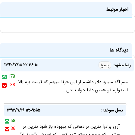
اخبار مرتبط
دیدگاه ها
۱۳۹۲/۷/۱۸ ۲۲:۳۶:۱۰
رضا.مشهد:
پاسخ
178
منم اگه ملیارد دلار داشتم از این حرفا میزدم که قیمت بره بالا.
38
امیدوارم تو همین دنیا جواب بدن...
نسل سوخته:
۱۳۹۲/۷/۱۹ ۱۲:۰۹:۵۵
58
آری برادر! نفرین بر دهانی که بیهوده باز شود نفرین بر
36
چشمی که بیهوده بسته شود کسی که اسمش \"سیف!\"