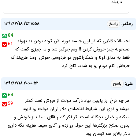
دربياد
۱۳۹۲/۷/۱۸ ۱۹:۴۸:۵۸
رهگذر:
پاسخ
84
احتمالا دلالایی که تو اون جلسه دوره اش کرده بودن به بهونه
61
صبحونه چیز خورش کردن !!اونم جوگیر شد و یه چیزی گفت که
فقط به مذاق اونا و همکاراشون تو فردوسی خوش اومد هرچند که
حرفاش کام مردم رو به شدت تلخ کرد.
۱۳۹۲/۷/۱۸ ۲۰:۰۰:۵۲
علی:
پاسخ
64
هر چه نرخ ارز پایین بیاد درآمد دولت از فروش نفت کمتر
59
میشه و توی این شرایط اقتصادی دلار ارزان دولت رو نابود
میکنه و خیلی بچگانه است اگر فکر کنیم آقای سیف از خودش و
بدون صلاح بزرگترها این حرف رو زده و آقای سیف هزینه نگه داری
دلار بالای سه تومان بود