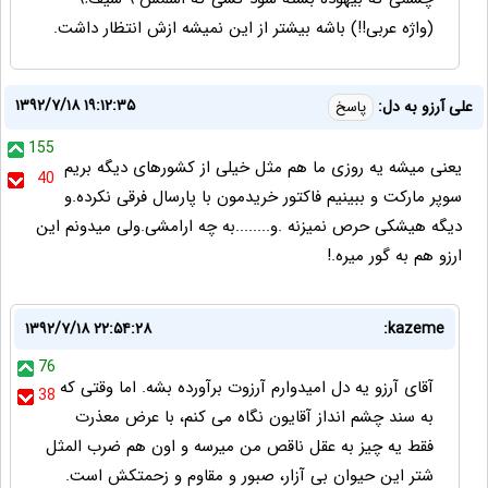
(واژه عربی!!) باشه بیشتر از این نمیشه ازش انتظار داشت.
۱۳۹۲/۷/۱۸ ۱۹:۱۲:۳۵
علی آرزو به دل:
پاسخ
155
یعنی میشه یه روزی ما هم مثل خیلی از کشورهای دیگه بریم
40
سوپر مارکت و ببینیم فاکتور خریدمون با پارسال فرقی نکرده.و
دیگه هیشکی حرص نمیزنه .و........به چه ارامشی.ولی میدونم این
ارزو هم به گور میره.!
۱۳۹۲/۷/۱۸ ۲۲:۵۴:۲۸
kazeme:
76
آقای آرزو یه دل امیدوارم آرزوت برآورده بشه. اما وقتی که
38
به سند چشم انداز آقایون نگاه می کنم، با عرض معذرت
فقط یه چیز به عقل ناقص من میرسه و اون هم ضرب المثل
شتر این حیوان بی آزار، صبور و مقاوم و زحمتکش است.