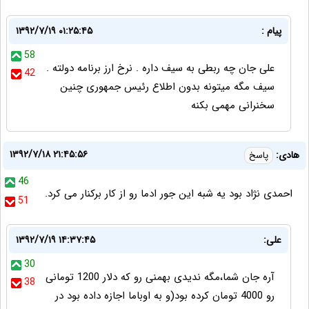
ﭘﯿﺎﻡ :
۱۳۹۲/۷/۱۹ ۰۱:۲۵:۴۵
58
ﻋﻠﯽ ﺟﺎﻥ ﭼﻪ ﺭﺑﻄﯽ ﺑﻪ ﺳﯿﻒ ﺩﺍﺭﻩ . ﻧﺮﺥ ﺍﺭﺯ ﺑﺮﻧﺎﻣﻪ ﺩﻭﻟﺘﻪ .
42
ﺳﯿﻒ ﻣﮕﻪ ﻣﯿﺘﻮﻧﻪ ﺑﺪﻭﻥ ﺍﻃﻼﻉ ﺭﺋﯿﺲ ﺟﻤﻬﻮﺭﯼ ﭼﻨﯿﻦ
ﺳﺨﻨﺮﺍﻧﯽ ﻣﻬﻤﯽ ﺑﮑﻨﻪ
۱۳۹۲/۷/۱۸ ۲۱:۴۵:۵۶
هادی:
پاسخ
46
احمدی نژاد بود یه شبه این جور ادما رو از کار برکنار می کرد.
51
علی:
۱۳۹۲/۷/۱۹ ۱۴:۳۷:۴۵
30
آره جان شما،مگه ندیدی بهمنی رو که دلار 1200 تومانی
38
رو 4000 تومان کرده بود(و به اوباما اجازه داده بود در