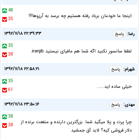
48
اینجا ما خودمان برباد رفته هستیم چه برسد به آرزوها!!!
35
۱۳۹۲/۷/۱۸ ۲۲:۳۹:۳۳
رضا:
پاسخ
35
لطفا سانسور نکنید اگه شما هم مافیای نیستید iranjib.
38
۱۳۹۲/۷/۱۸ ۲۲:۵۸:۲۱
شهرام:
پاسخ
35
خیلی ساده اید......
61
۱۳۹۲/۷/۱۸ ۲۳:۵۰:۱۶
مهدی:
پاسخ
38
چرا پرت و پلا میگید شما. بزرگترین دارنده و منفعت برنده از
38
دلار فروشی کیه؟ لابد آق جمشید