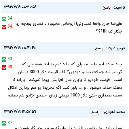
۱۳۹۲/۷/۱۹ ۰۸:۴۰:۵۹
نا امید:
پاسخ
34
علیرضا جان واقعا نمیدونی!؟روحانی مجبوره ، کسری بودجه رو
34
چکار کنه!!!!؟؟؟
۱۳۹۲/۷/۱۹ ۰۸:۴۱:۴۰
درس عبرت:
پاسخ
33
چقد ساده ایم ما حیف رای که ما دادیم به اینا همه چی که
38
گرونتر شد جملات دولتو دیدین؟ کف قیمت دلار 3000 تومان
است.. قیمت خودرو تا پایان سال افزایش پیدا نمیکند.. یارانه 3
دهک حذف میشود.. و ... باور کنید اگه تحریما رو هم بردارن امثال
سیف نمیذارن حتی دلار 1000 تومنی زمان احمدی نژادو هم ببینیم
۱۳۹۲/۷/۱۹ ۱۲:۵۲:۵۹
محمد اهوازی:
پاسخ
37
سیف باید بره.مطمین باشید تا زمانیکه سیف روی کار هست و