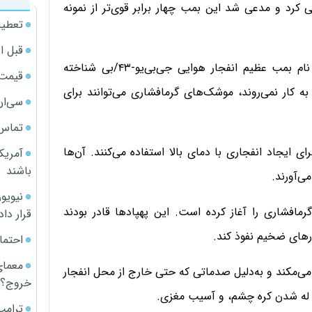
 معرفی کرد و مدعی شد این بمب چهار برابر قوی‌تر از نمونه
تعطیل
قبل ا
سلاح آمریکایی به وزن ۲۱ هزار و ۶۰۰ پوند همچنین با نام بمب عظیم انفجار هوایی جی‌بی‌یو-۴۳/بی شناخته
قیمت آپار
ه کار نمی‌روند، موشک‌های گرمافشاری می‌توانند برای
سی‌ان
تماس 
 ایجاد انفجاری با دمای بالا استفاده می‌کنند. آن‌ها
آمریک
باشند
ی‌آورند.
های گرمافشاری را آغاز کرده است. این پهپادها قادر بودند
قرار داد
وارهای ضخیم نفوذ کند.
احتما
معمای
ی‌مکند و به‌دلیل صدماتی که حتی خارج از محل انفجار
خروج؟
ا، له‌ شدن کره چشم، و آسیب مغزی.
ترامپ