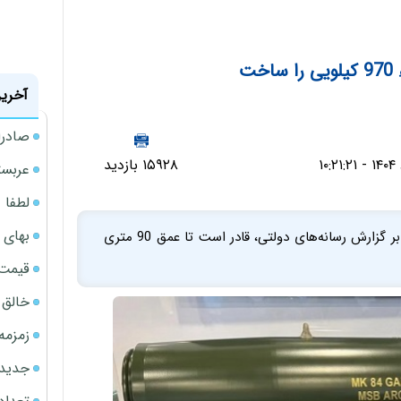
ت
آخرین
صادرا
۱۵۹۲۸ بازدید
عربست
لطفا د
بهای 
ترکیه «قوی‌ترین» بمب گرمافشاری را ساخته است که بنا بر گزارش رسانه‌های دولتی، قادر است تا عمق 90 متری
قیمت نف
خالق ChatGPT زیر ذره‌بین وزارت دادگستری آمر
زمزمه
جدیدتر