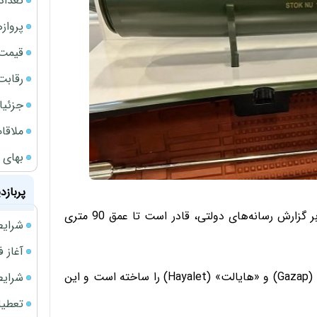
تعداد
پروازهای 
قیمت سکه
رقابت
جزئیا
ملاقات 
بهای 
پربازد
ترکیه «قوی‌ترین» بمب گرمافشاری را ساخته است که بنا بر گزارش رسانه‌های دولتی، قادر است تا عمق 90 متری
شرایط فروش 
آغاز فروش فوری 
وزارت دفاع ترکیه دو سلاح ۹۷۰ کیلویی به نام‌های «گازاپ» (Gazap) و «هایالت» (Hayalet) را ساخته است و این
شرایط فرو
تعطیلی ادا