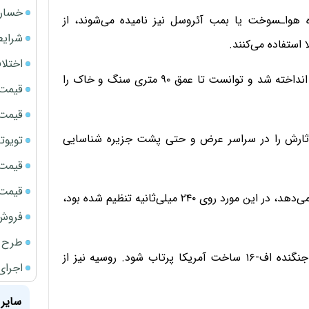
خسارت
هوا‌‌ـسوخت یا بمب آئروسل نیز نامیده می‌شوند، از
شرایط
 استفاده می‌کنند.
اختلا
یک مقام ترکیه‌ای اعلام کرد که بمب هایالت روی جزیره‌ای انداخته شد و توانست تا عمق ۹۰ متری سنگ و خاک را
قیمت سک
قیمت ج
پس از انفجار، آثارش را در سراسر عرض و حتی پشت جزیره شناسایی
تویوتا bZ5 برای نخستین بار وارد بازار ای
قیمت سک
قیمت سکه
این مقام افزود: «انفجاری که معمولا طی ۲۵ میلی‌ثانیه رخ می‌دهد، در این مورد روی ۲۴۰ میلی‌ثانیه تنظیم شده بود،
فروش فور
طرح ج
بر اساس گزارش رسانه‌های دولتی، این سلاح می‌تواند از جنگنده اف-۱۶ ساخت آمریکا پرتاب شود. روسیه نیز از
اجرای
سایر 