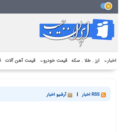
اخبار
⌄
ارز . طلا . سکه
قیمت خودرو
⌄
قیمت آهن آلات
ق
RSS اخبار
|
آرشیو اخبار