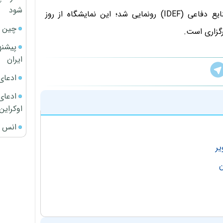
شود
بمب ترکیه‌ای در هفدهمین دوره نمایشگاه شش‌روزه صنایع دفاعی (IDEF) رونمایی شد؛ این نمایشگاه از روز
چین ا
رگزاری است.
پیشنه
ایران
ادعای
ادعای 
اوکراین
انس ج
یر