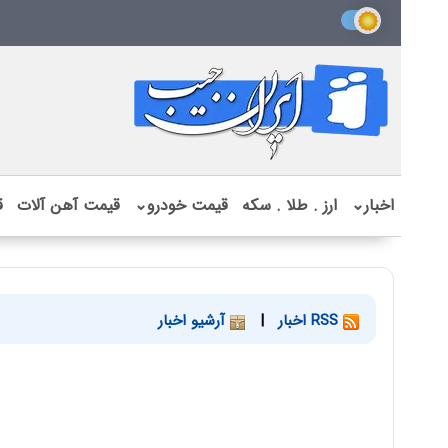
اخبار
⌄
ارز . طلا . سکه
قیمت خودرو
⌄
قیمت آهن آلات
ق
RSS اخبار
|
آرشیو اخبار