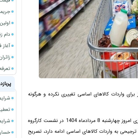
قیمت 
جریمه ۵۳۰ همتی شرکت 
اولین بخش
دام ز
آغاز فر
زائران
تعرفه
پربازد
برای واردات کالاهای اساسی تغییری نکرده و هرگونه
شرایط فروش 
تعطیلی ادا
شهرزاد مشیری، معاون توسعه بازرگانی وزارت جهاد کشاورزی امروز چهارشنبه 8 مردادماه 1404 در نشست کارگروه
شرایط فرو
ترجیحی به واردات کالا‌های اساسی ادامه دارد، تصریح
خسارت