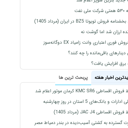
جدید بنزین سوپر اعلام شد
ملی نفت
نامه فروش تویوتا BZ5 در ایران (مرداد 1405)
نده ارزان شد اما گوشت نه
وش فوری اعتباری وانت زامیاد EX دوگانه‌سوز
 دینارهای باقی‌مانده را چه کنند؟
 برق افزایش یافت؟
یدترین اخبار هفته
پربحث ترین ها
اقساطی KMC SR6 کرمان موتور اعلام شد
رات و بانک‌های 5 استان در روز چهارشنبه
ش اقساطی JAC J4 (مرداد 1405)
 گسترده به کشتی آسیب‌دیده در بندر دمیاط مصر