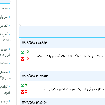
قیمت آپار
سی‌ان
تماس 
آمریک
باشند
۱۴۰۴/۵/۸ ۲۰:۲۶:۱۳
12
قرار داد
چشم. اما کالای غیر اساسی رو چه کنیم. ادویه. لوبیا. واتکس. دستمال. خرما 600گ 250000 آخه چرا؟ + عکس
5
احتما
معمای
۱۴۰۴/۵/۸ ۱۶:۴۴:۵۳
خروج؟
9
ترامپ
2
شود
چین ا
۱۴۰۴/۵/۸ ۱۷:۱۵:۵۰