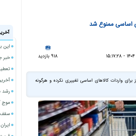
ی اساسی ممنوع شد
آخرین
این ب
۹۱۸ بازدید
خبر ج
تعطیلی نخس
آخرین
برای واردات کالاهای اساسی تغییری نکرده و هرگونه
رشد س
موج گ
سقف ا
ایران