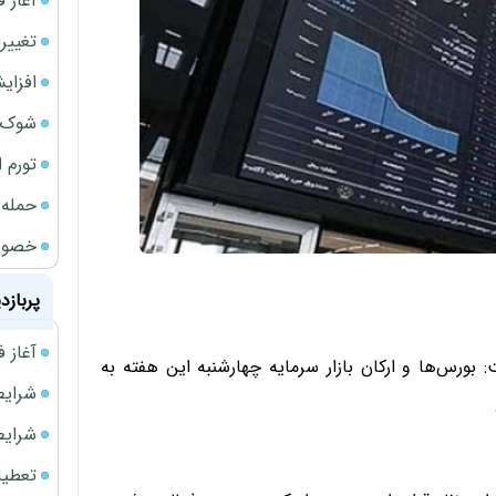
آغاز فر
تغییر
افزای
شوک ا
تورم 
حمله 
خصوصی
پربازد
آغاز فروش فوری 
ورس‌ها و ارکان بازار سرمایه چهارشنبه این هفته به
شرایط فروش 
شرایط فرو
تعطیلی ادا