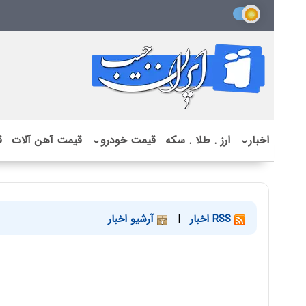
اخبار
⌄
ارز . طلا . سکه
قیمت خودرو
⌄
قیمت آهن آلات
ق
RSS اخبار
|
آرشیو اخبار