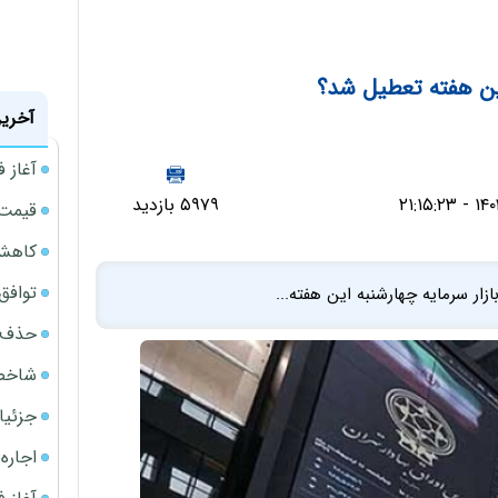
این هفته تعطیل شد؟
آخرین
آغاز فروش
۵۹۷۹ بازدید
قیمت گ
کاهش 34 درصدی فروش خودروسازان د
توافق ایر
ار سرمایه چهارشنبه این هفته...
حذف 14 هزار میلیارد تومان سود کاغذی بانک
شاخص کل از م
جزئیا
اجاره ا