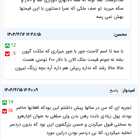
مذاکرست. بعد اونه که شما دلالهای دوزاری طلا و دلار و
سکه میرید تو صف ملکی که عمرا دستتون با این قیمتها
بهش نمی رسه
محسن:
۱۴۰۴/۴/۱۶ ۱۶:۴۸:۱۵
12
با سه تا اسم کامنت جور با جور میزاری که ملکت گرون
6
بشه نه جونم قیمت ملک الان با دلار ۲۰۰ تومنی هست
حالا حالا رشد که نداره ریزش هم داره آره بچه زرنگ‌ تیرون
۱۴۰۴/۴/۱۵ ۱۶:۴۰:۰۹
امیدوار:
پاسخ
14
تجربه ای که من در سالها پیش داشتم این بودکه افغانها حاضر
36
بودند پول زیادی بابت رهن بدن ولی مبلغی به عنوان اچارهرو
به سختی قبول میکردن و حسن بزرگشون این بود که بدون دردسر
تخلبه میکردن، کلا بی دردسر بودن دراین مورد