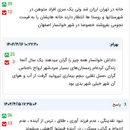
39
خانه در تهران ارزان شد ولی یک سری افراد متوهن در
12
شهرستانها و روستا ها انتظار دارند خانه هایشان را به قیمت
نجومی بفروشند خصوصا در شهر خوانسار اصفهان
بهرام:
۱۴۰۴/۴/۱۶ ۱۰:۲۷:۴۰
25
داداش خوانسار همه چیز را گران میدهند یک سال آنجا
3
زندگی کرده‌ام زمستان‌های بسیار سرد،شهر ارواح ،اجناس
گران ،عسل تقلبی ،بچم بیماری تیروئید گرفت از آب و هوای
آن شهر خیلی شهر بدی بود
۱۴۰۴/۴/۱۵ ۱۷:۳۵:۰۶
ا:
پاسخ
36
نبود نقدینگی ، عدم فرزند آوری ، طلاق ، ترس از آینده ، عدم
13
ازدواج و گرانی مسکن ، در آینده قیمتها کاهشی میشوند