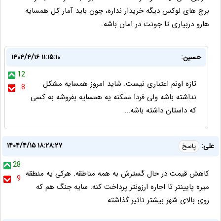
برج هاى لوكس ديگه خريدار نداره، چون بايد آمار كل همسايه
هارو دربيارى تا جونت در امان باشه.
حسین:
۱۴۰۴/۴/۱۶ ۱۱:۱۵:۱۰
12
تازه اونم اعتباری نیست. شاید امروز همسایه مشکل
8
نداشته باشه ولی فردا ممکنه یه همسایه بفروشه به کسی
که داستان داشته باشه...
۱۴۰۴/۴/۱۵ ۱۸:۲۸:۲۷
علی:
پاسخ
28
کاهش قیمت در حال گسترش به همه مناطقه. هرکی یه منطقه
9
میره پایینتر تا اجاره ارزونتر پرداخت کنه. سایه جنگ هم که
روی بالای شهر بیشتر تاثیر گذاشته