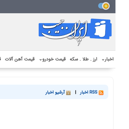
اخبار
⌄
ارز . طلا . سکه
قیمت خودرو
⌄
قیمت آهن آلات
ق
RSS اخبار
|
آرشیو اخبار