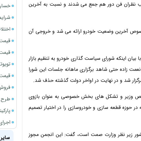
حب نظران فن دور هم جمع می شدند و نسبت به آخرین
خسارت
شرایط
اختلا
ر خصوص آخرین وضعیت خودرو ارائه می شد و خروجی آن
قیمت سک
قیمت ج
 بیان اینکه شورای سیاست گذاری خودرو به تنظیم بازار
تویوتا bZ5 برای نخستین بار وارد بازار ای
۱۳۹۲ و دوران وزارت آقای نعمت زاده حتی شاهد برگزاری ماهانه جلسات این شورا
قیمت سک
برگزار شد و در نهایت در اواخر دولت گذشته حذف شد.
فروش فور
شخص وزیر و تشکل های بخش خصوصی به عنوان بازوی
طرح ج
ر حوزه قطعه سازی و خودروسازی را در اختیار تصمیم
پارکی
اجرای
کشور زیر نظر وزارت صمت است، گفت: این انجمن مجوز
سایر 