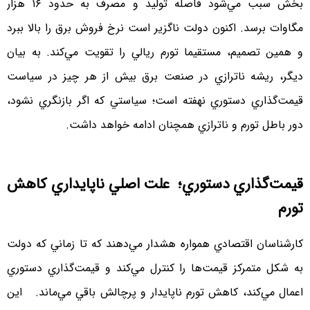
بخش سبب مي‌شود فاصله توليد و مصرف به حدود ۱۶ هزار
مگاوات برسد. اكنون دولت ناگزير است نرخ فروش برق را بالا ببرد
و همين تصميم، مستقيما تورم ريالي را تقويت مي‌كند. به‌ بيان
ديگر، ريشه ناترازي در صنعت برق بيش از هر چيز در سياست
قيمت‌گذاري دستوري نهفته است؛ سياستي كه اگر بازنگري نشود،
دور باطل تورم و ناترازي همچنان ادامه خواهد داشت.
قيمت‌گذاري دستوري؛ علت اصلي ناپايداري كاهش
تورم
كارشناسان اقتصادي همواره هشدار مي‌دهند كه تا زماني كه دولت
به شكل متمركز قيمت‌ها را كنترل مي‌كند و قيمت‌گذاري دستوري
اعمال مي‌كند، كاهش تورم ناپايدار و پرچالش باقي مي‌ماند. اين