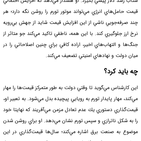
شتاب رشد دلار پيشي بگيرد. او هشدار مي‌دهد كه افزايش احتمالي
قيمت حامل‌هاي انرژي مي‌تواند موتور تورم را روشن نگه دارد؛ هر
چند صرفه‌جويي ناشي از اين افزايش قيمت شايد از جهش بي‌رويه
نرخ ارز جلوگيري كند. با اين همه، ناطقي تاكيد مي‌كند جو متاثر از
جنگ‌ها و التهاب‌هاي اخير، اراده كافي براي چنين اصلاحاتي را در
ميان دولت و نهادهاي امنيتي تضعيف مي‌كند.
چه بايد كرد؟
اين كارشناس مي‌گويد تا وقتي دولت به‌ طور متمركز قيمت‌ها را مهار
مي‌كند، مهار پايدار تورم به رويايي پيچيده بدل مي‌شود. به تعبير او،
قيمت‌گذاري دستوري يك عدم‌ تعادل مزمن مي‌آفريند كه نهايتا خود
را به شكل ناترازي و سپس تورم نشان مي‌دهد. او براي روشن شدن
موضوع به صنعت برق اشاره مي‌كند؛ سال‌ها قيمت‌گذاري در اين