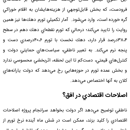
فرودست، كه بخش قابل‌توجهي از هزينه‌هايشان به اقلام خوراكي
گره خورده است، وارد مي‌شود. آمار تكميلي تورم دهك‌ها نيز همين
روايت را تاييد مي‌كند؛ درحالي كه تورم نقطه‌اي دهك دهم در سطح
۳۸،۴درصد قرار دارد، دهك نخست با تورم ۴۰،۶درصدي دست ‌و
پنجه نرم مي‌كند. به تعبير ناطقي، سياست‌هاي حمايتي دولت و
كنترل‌هاي قيمتي، دست‌كم تا اين لحظه، اثربخشي محسوسي ندارد
و بخش عمده تورم در حوزه‌هايي رخ مي‌دهد كه دولت يارانه‌هاي
كلان به آنها اختصاص مي‌دهد.
اصلاحات اقتصادي در افق؟
ناطقي توضيح مي‌دهد اگر دولت بخواهد سرانجام پروژه اصلاحات
اقتصادي را كليد بزند، ممكن است در شش ماه آينده نرخ تورم از