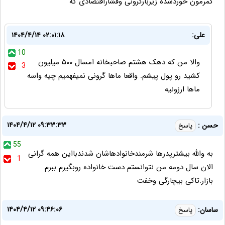
کمرمون خوردشده زیربارگرونی وفشاراقتصادی که
علی:
۱۴۰۴/۴/۱۴ ۰۲:۰۱:۱۸
10
والا من که دهک هشتم صاحبخانه امسال ۵۰۰ میلیون
3
کشید رو پول پیشم. واقعا ماها گرونی نمیفهمیم چیه واسه
ماها ارزونیه
۱۴۰۴/۴/۱۲ ۰۹:۳۳:۳۳
حسن :
پاسخ
55
به والله بیشترپدرها شرمندخانوادهاشان شدندبااین همه گرانی
1
الان سال دومه من نتوانستم دست خانواده روبگیرم ببرم
بازار.تاکی بیچارگی وخفت
۱۴۰۴/۴/۱۲ ۰۹:۴۶:۰۶
ساسان:
پاسخ