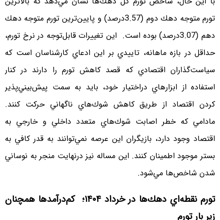
با اين حال، شاخص تورم كل دهك‌ها نشان مي‌دهد كه بالاترين
تورم متوجه دهك دوم (3.57درصد) و پايين‌ترين تورم متوجه دهك
دهم (3.07درصد) بوده است. اين تغييرات قابل‌توجه در نرخ تورم،
حداقل در بازه ماهانه، تاييدي بر اين ادعاي كارشناسان است كه
سياست‌گذاران اقتصادي كه قصد كاهش تورم را دارند در كنار
استفاده از ابزارهاي دراختيار خود، بايد به سمت پيش‌بيني‌پذير
كردن اقتصاد از طريق كاهش شوك‌هاي ناگهاني حركت كنند.
مادامي كه خطر اصابت شوك‌هاي متعدد داخلي و خارجي به
اقتصاد وجود دارد، بازيگران اين عرصه نمي‌توانند به قدر كافي به
بستر موجود اطمينان كنند. اين مساله نيز درنهايت منجر به نوساني
شدن شاخص‌ها مي‌شود.
تورم نقطه‌اي دهك‌ها در خرداد ۱۴۰۴؛ كم‌درآمدها همچنان
زير بار تورم