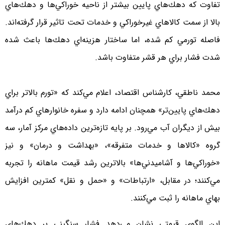
تفاوت كه دهك‌هاي پايين بيشتر از ناحيه خوراكي‌ها و دهك‌هاي
بالا از سمت كالاهاي غيرخوراكي و خدمات تحت تاثير قرار گرفته‌اند.
فاصله تورمي كم شده، اما ساختار هزينه‌اي دهك‌ها باعث شده
شدت فشار براي هر قشر متفاوت باشد.
محمد ناطقي، كارشناس اقتصاد، اعلام مي‌كند كه «تورم بالاتر براي
دهك‌هاي پايين‌تر» همچنان ادامه دارد و سفره خانوارهاي كم درآمد
بيش از ديگران آب مي‌رود. بر پايه تازه‌ترين داده‌هاي مركز آمار، سه
گروه «كالاها و خدمات متفرقه»، «بهداشت و درمان» و نيز
«خوراكي‌ها و آشاميدني‌ها» بالاترين رشد قيمت ماهانه را تجربه
مي‌كنند؛ در مقابل، «ارتباطات» و «حمل‌ و نقل» كمترين افزايش
بهاي ماهانه را ثبت مي‌كنند.
اين الگوي قيمتي نشان مي‌دهد فشار سنگيني بر دهك‌هاي