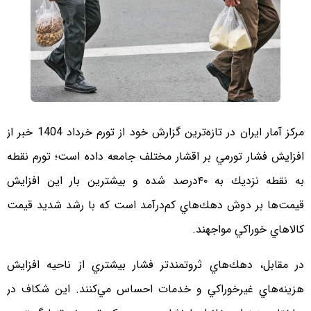
مركز آمار ايران در تازه‌ترين گزارش خود از تورم خرداد 1404 خبر از
افزايش فشار تورمي بر اقشار مختلف جامعه داده است؛ تورم نقطه
به نقطه نزديك به ۴۰درصد شده و بيشترين بار اين افزايش
قيمت‌ها بر دوش دهك‌هاي كم‌درآمد است كه با رشد شديد قيمت
كالاهاي خوراكي مواجهند.
در مقابل، دهك‌هاي ثروتمند‌تر فشار بيشتري از ناحيه افزايش
هزينه‌هاي غيرخوراكي و خدمات احساس مي‌كنند. اين شكاف در