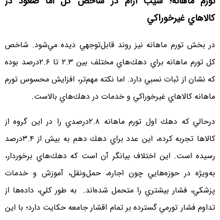
تورم ماهانه؛ شيب آرام در شاخص كل اما صعود در
كالاهاي غيرخوراكي
در بخش تورم ماهانه نيز روند قابل‌توجهي ديده مي‌شود. شاخص
كل تورم ماهانه براي دهك‌هاي مختلف بين ۲.۳ تا ۲.۶درصد بوده
كه نشان از ثبات نسبي دارد. اما نكته مهم‌تر، افزايش محسوس تورم
ماهانه كالاهاي غيرخوراكي و خدمات در دهك‌هاي بالاست.
درحالي كه دهك اول تورم ماهانه ۲.۸درصدي را در اين گروه از
كالاها تجربه كرده، اين عدد براي دهك دهم به بيش از ۳.۴درصد
رسيده است. اين اختلاف بيانگر آن است كه دهك‌هاي برخوردار،
به‌ويژه در حوزه‌هايي چون اجاره، حمل‌ونقل، آموزش و خدمات
پزشكي، فشار بيشتري را متحمل شده‌اند. به‌ طور كلي، داده‌ها از
تداوم فشار تورمي گسترده بر تمام اقشار جامعه حكايت دارد؛ با اين