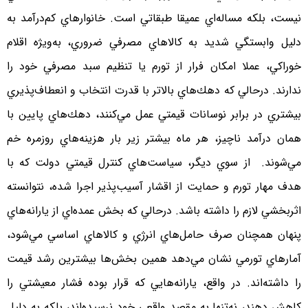
نيست، بلكه مساله‌اي عميقا طبقاتي است. خانوارهاي كم‌درآمد به
دليل وابستگي شديد به كالاهاي مصرفي ضروري، به‌ويژه اقلام
خوراكي، عملا امكان فرار از تورم يا تنظيم سبد مصرفي خود را
ندارند. درحالي كه دهك‌هاي بالاتر با قدرت انتخاب و انعطاف‌پذيري
بيشتري در برابر نوسانات قيمتي عمل مي‌كنند، دهك‌هاي پايين با
همان درآمد ناچيز، هر ماه بيشتر زير بار هزينه‌هاي روزمره خم
مي‌شوند. از سوي ديگر، سياست‌هاي كنترل قيمتي دولت كه با
هدف مهار تورم و حمايت از اقشار آسيب‌پذير اجرا شده، نتوانسته
اثربخشي لازم را داشته باشد. درحالي كه بخش عمده‌اي از يارانه‌هاي
پنهان همچنان صرف حامل‌هاي انرژي و كالاهاي اساسي مي‌شود،
آمارهاي تورمي نشان مي‌دهد همين بخش‌ها بيشترين رشد قيمت
را داشته‌اند. در واقع، يارانه‌هايي كه قرار بوده فشار معيشتي را
كاهش دهند، نه‌تنها به مقصد واقعي خود نرسيده‌اند، بلكه به‌ دليل