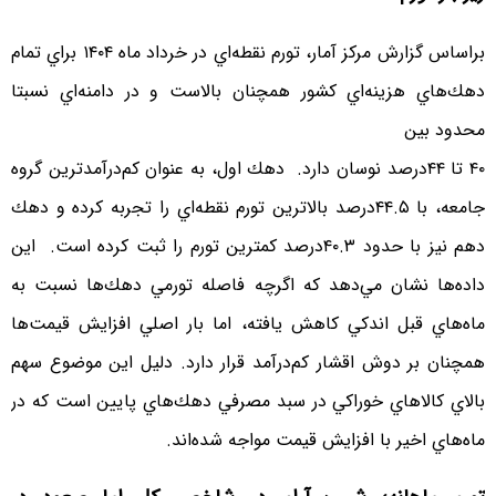
براساس گزارش مركز آمار، تورم نقطه‌اي در خرداد ماه ۱۴۰۴ براي تمام
دهك‌هاي هزينه‌اي كشور همچنان بالاست و در دامنه‌اي نسبتا
محدود بين
۴۰ تا ۴۴درصد نوسان دارد. دهك اول، به عنوان كم‌درآمدترين گروه
جامعه، با ۴۴.۵درصد بالاترين تورم نقطه‌اي را تجربه كرده و دهك
دهم نيز با حدود ۴۰.۳درصد كمترين تورم را ثبت كرده است. اين
داده‌ها نشان مي‌دهد كه اگرچه فاصله تورمي دهك‌ها نسبت به
ماه‌هاي قبل اندكي كاهش يافته، اما بار اصلي افزايش قيمت‌ها
همچنان بر دوش اقشار كم‌درآمد قرار دارد. دليل اين موضوع سهم
بالاي كالاهاي خوراكي در سبد مصرفي دهك‌هاي پايين است كه در
ماه‌هاي اخير با افزايش قيمت مواجه شده‌اند.