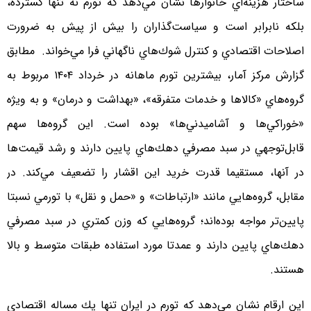
ساختار هزينه‌اي خانوارها نشان مي‌دهد كه تورم نه تنها گسترده،
بلكه نابرابر است و سياست‌گذاران را بيش از پيش به ضرورت
اصلاحات اقتصادي و كنترل شوك‌هاي ناگهاني فرا مي‌خواند. مطابق
گزارش مركز آمار، بيشترين تورم ماهانه در خرداد ۱۴۰۴ مربوط به
گروه‌هاي «كالاها و خدمات متفرقه»، «بهداشت و درمان» و به‌ ويژه
«خوراكي‌ها و آشاميدني‌ها» بوده است. اين گروه‌ها سهم
قابل‌توجهي در سبد مصرفي دهك‌هاي پايين دارند و رشد قيمت‌ها
در آنها، مستقيما قدرت خريد اين اقشار را تضعيف مي‌كند. در
مقابل، گروه‌هايي مانند «ارتباطات» و «حمل ‌و نقل» با تورمي نسبتا
پايين‌تر مواجه بوده‌اند؛ گروه‌هايي كه وزن كمتري در سبد مصرفي
دهك‌هاي پايين دارند و عمدتا مورد استفاده طبقات متوسط و بالا
هستند.
اين ارقام نشان مي‌دهد كه تورم در ايران تنها يك مساله اقتصادي