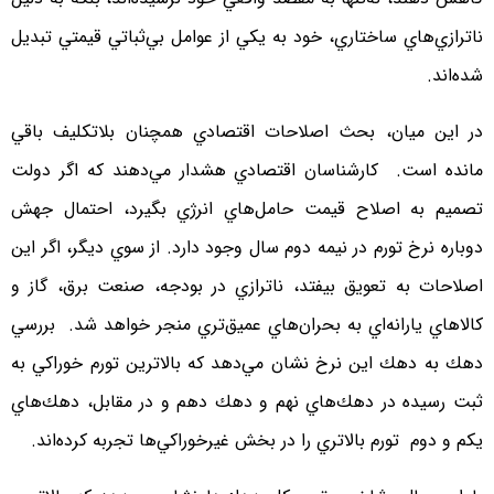
ناترازي‌هاي ساختاري، خود به يكي از عوامل بي‌ثباتي قيمتي تبديل
شده‌اند.
در اين ميان، بحث اصلاحات اقتصادي همچنان بلاتكليف باقي
مانده است. كارشناسان اقتصادي هشدار مي‌دهند كه اگر دولت
تصميم به اصلاح قيمت حامل‌هاي انرژي بگيرد، احتمال جهش
دوباره نرخ تورم در نيمه دوم سال وجود دارد. از سوي ديگر، اگر اين
اصلاحات به تعويق بيفتد، ناترازي در بودجه، صنعت برق، گاز و
كالاهاي يارانه‌اي به بحران‌هاي عميق‌تري منجر خواهد شد. بررسي
دهك به دهك اين نرخ نشان مي‌دهد كه بالاترين تورم خوراكي به
ثبت رسيده در دهك‌هاي نهم و دهك دهم و در مقابل، دهك‌هاي
يكم و دوم تورم بالاتري را در بخش غيرخوراكي‌ها تجربه كرده‌اند.