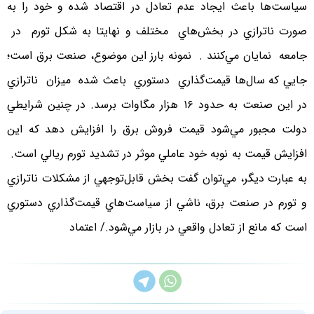
سياست‌ها باعث ايجاد عدم تعادل در اقتصاد شده و خود را به
صورت ناترازي در بخش‌هاي مختلف و نهايتا به شكل تورم در
جامعه نمايان مي‌كنند . نمونه بارز اين موضوع، صنعت برق است؛
جايي كه سال‌ها قيمت‌گذاري دستوري باعث شده ميزان ناترازي
در اين صنعت به حدود ۱۶ هزار مگاوات برسد. در چنين شرايطي
دولت مجبور مي‌شود قيمت فروش برق را افزايش دهد كه اين
افزايش قيمت به نوبه خود عاملي موثر در تشديد تورم ريالي است.
به عبارت ديگر، مي‌توان گفت بخش قابل‌توجهي از مشكلات ناترازي
و تورم در صنعت برق، ناشي از سياست‌هاي قيمت‌گذاري دستوري
است كه مانع از تعادل واقعي در بازار مي‌شود./ اعتماد