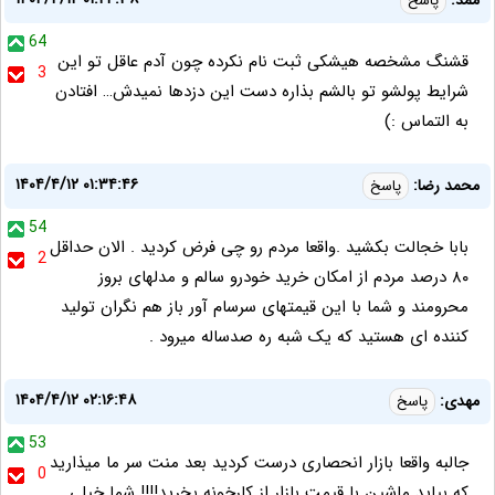
ممد:
پاسخ
64
قشنگ مشخصه هیشکی ثبت‌ نام‌ نکرده چون‌ آدم عاقل تو این
3
شرایط پولشو تو بالشم بذاره دست این‌ دزدها نمیدش… افتادن
به التماس :)
۱۴۰۴/۴/۱۲ ۰۱:۳۴:۴۶
محمد رضا:
پاسخ
54
بابا خجالت بکشید .واقعا مردم رو چی فرض کردید . الان حداقل
2
۸۰ درصد مردم از امکان خرید خودرو سالم و مدلهای بروز
محرومند و شما با این قیمتهای سرسام آور باز هم نگران تولید
کننده ای هستید که یک شبه ره صدساله میرود .
۱۴۰۴/۴/۱۲ ۰۲:۱۶:۴۸
مهدی:
پاسخ
53
جالبه واقعا بازار انحصاری درست کردید بعد منت سر ما میذارید
0
که بیاید ماشین با قیمت بازار از کارخونه بخرید!!!! شما خیلی