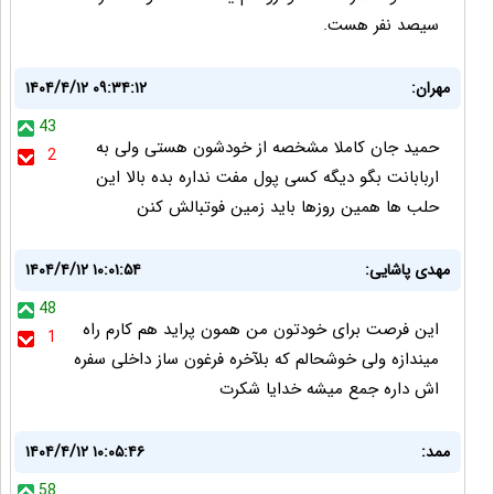
سیصد نفر هست.
مهران:
۱۴۰۴/۴/۱۲ ۰۹:۳۴:۱۲
43
حمید جان کاملا مشخصه از خودشون هستی ولی به
2
اربابانت بگو دیگه کسی پول مفت نداره بده بالا این
حلب ها همین روزها باید زمین فوتبالش کنن
مهدی پاشایی:
۱۴۰۴/۴/۱۲ ۱۰:۰۱:۵۴
48
این فرصت برای خودتون من همون پراید هم کارم راه
1
میندازه ولی خوشحالم که بلآخره فرغون ساز داخلی سفره
اش داره جمع میشه خدایا شکرت
ممد:
۱۴۰۴/۴/۱۲ ۱۰:۰۵:۴۶
58