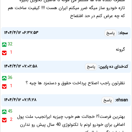
مصرف کننده ماه ها منتظر می مونه تا ماشین تحویل بگیره
تازه خودرو ساز میگه ضرر میکنم ایران هست !!! کیفیت ساخت هم
که چه عرض کنم در حد افتضاح
۱۴۰۴/۴/۱۲ ۰۶:۳۷:۵۳
سجاد:
پاسخ
32
گرونه‌
1
۱۴۰۴/۴/۱۲ ۰۷:۰۲:۵۸
کدخدای ده پایین:
پاسخ
36
نظرتون راجب اصلاح پرداخت حقوق و دستمزد ها چیه ؟
1
۱۴۰۴/۴/۱۲ ۰۷:۱۹:۲۸
ehsan:
پاسخ
45
بهترین فرصت؟! خجالت هم خوب چیزیه ایرانجیب ملت پول
2
اضافی برای خودرو اونم با تکنولوژی 40 سال پیش رو ندارن