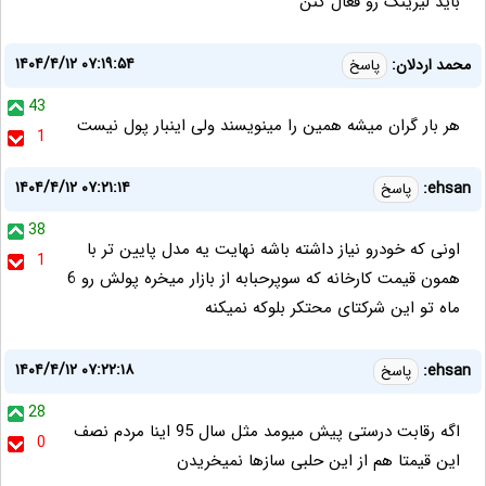
باید لیزینگ رو فعال کنن
۱۴۰۴/۴/۱۲ ۰۷:۱۹:۵۴
محمد اردلان:
پاسخ
43
هر بار گران میشه همین را مینویسند ولی اینبار پول نیست
1
۱۴۰۴/۴/۱۲ ۰۷:۲۱:۱۴
ehsan:
پاسخ
38
اونی که خودرو نیاز داشته باشه نهایت یه مدل پایین تر با
1
همون قیمت کارخانه که سوپرحبابه از بازار میخره پولش رو 6
ماه تو این شرکتای محتکر بلوکه نمیکنه
۱۴۰۴/۴/۱۲ ۰۷:۲۲:۱۸
ehsan:
پاسخ
28
اگه رقابت درستی پیش میومد مثل سال 95 اینا مردم نصف
0
این قیمتا هم از این حلبی سازها نمیخریدن