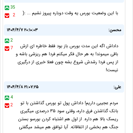
35
با این وضعیت بورس یه وقت دوباره پیروز نشیم ... :(
2
محسن:
۱۴۰۴/۴/۷ ۲۰:۱۰:۰۳
2
داداش اگه این مدت بورس باز بود فقط خاطره ای ازش
7
باقی میموند! به هر حال فکر میکنم فردا هم ریزشی باشه و
از پس فردا رشدش شروع بشه چون فعلا خبری از درگیری
نیست!
علی:
۱۴۰۴/۴/۸ ۲۱:۰۷:۲۵
4
مردم عجیبی داریم! داداش پول تو بورس گذاشتن با تو
2
بانک گذاشتن فرق داره، وقتی سود ۳۵ درصدی میگیری
ریسک بالا هم داره. از اول هم اشتباه کردن بورسو بستن
جنگ هم بخشی از اتفاقاته. آیا توافق هم میشد میگفتی