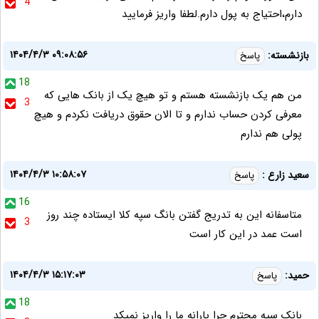
4
دارم،احتیاج به پول دارم.لطفا واریز فرمایید
۱۴۰۴/۴/۳ ۰۹:۰۸:۵۶
بازنشسته:
پاسخ
18
من هم یک بازنشسته هستم و تو هیچ یک از بانک هایی که
3
معرفی کردن حساب ندارم و تا الان حقوق دریافت نکردم و هیچ
پولی هم ندارم
۱۴۰۴/۴/۳ ۱۰:۵۸:۰۷
سعید زارع :
پاسخ
16
متاسفانه این به تدریج گفتن بانگ سپه کلا ایستاده چند روز
3
است عمد در این کار است
۱۴۰۴/۴/۳ ۱۵:۱۷:۰۳
حمید:
پاسخ
18
بانک سپه محترم چرا یارانه ما را واریز نمیکد