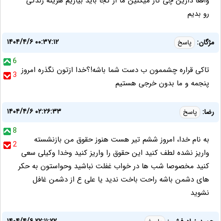
واقعا دارین چی کار میکنین ما از کجا باید بیاریم هزینه زندگی
رو بدیم
۱۴۰۴/۴/۶ ۰۰:۳۷:۱۲
مژگان:
پاسخ
6
تاکی قراره چشممون ب دست شما باشه!؟خدا ازتون نگذره امروز
3
پنجمه و ما بدون خرجی هستیم
۱۴۰۴/۴/۶ ۰۲:۲۶:۳۳
رضا:
پاسخ
8
به نام خدا، امروز ششم تیر هست هنوز حقوق من بازنشسته
2
واریز نشده لطف کنید این حقوق را واریز کنید وخدا وکیلی سعی
کنید مخصوصا شب ها در خواب غفلت نباشید وحواستون به حکر
های دشمن باشه راحت باخت ندید یا علی ع از دشمن غافل
نشوید