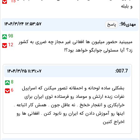
15
و بلبله
۱۴۰۴/۳/۲۴ ۱۲:۵۳:۵۷
مهدی96:
پاسخ
98
میبینید حضور میلیون ها افغانی غیر مجاز چه ضرری به کشور
12
زد؟ آیا مسئولی جوابگو خواهد بود؟!
۱۴۰۴/۳/۲۵ ۱۱:۳۱:۰۷
007.7:
8
بشکلی ساده لوحانه و احمقانه تصور میکنن که اسراییل
6
نفرات زبده ارتش و موساد رو فرستاده توی ایران برای
خرابکاری و انفجار خخخ . نه عاقل جون . همش کار اتباعه .
اینها رو آموزش دادن که ایران رو نابود کنن . افغانی ها رو
اخراج کنین