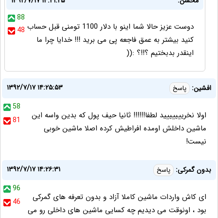
محسن:
۱۳۹۲/۷/۱۷ ۱۴:۴۱:۲۵
88
دوست عزیز حالا شما اینو با دلار 1100 تومنی قبل حساب
48
کنید بیشتر به عمق فاجعه پی می برید !!! خدایا چرا ما
اینقدر بدبختیم ؟!!؟ :((
۱۳۹۲/۷/۱۷ ۱۴:۲۵:۵۳
افشین:
پاسخ
58
اولا نخرییییییید لطفا!!!!!! ثانیا حیف پول که بدین واسه این
81
ماشین داخلش اومده افراطیش کرده اصلا ماشین خوبی
نیست!
۱۳۹۲/۷/۱۷ ۱۴:۲۶:۳۱
بدون گمرکی:
پاسخ
96
ای کاش واردات ماشین کاملا آزاد و بدون تعرفه های گمرکی
46
بود ، اونوقت می دیدیم چه کسایی ماشین های داخلی رو می