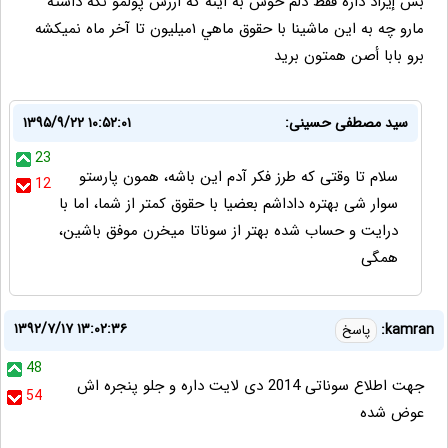
بس إيراد داره فقط دلم خوش به اينه كه ارزش پولمو نگه داشته
مارو چه به اين ماشينا با حقوق ماهي ١ميليون تا آخر ماه نميكشه
برو بابا أصن همتون بريد
سید مصطفی حسینی:
۱۳۹۵/۹/۲۲ ۱۰:۵۲:۰۱
23
سلام تا وقتی که طرز فکر آدم این باشه، همون پارستو
12
سوار شی بهتره داداشم بعضیا با حقوق کمتر از شما، اما با
درایت و حساب شده بهتر از سوناتا میخرن موفق باشین،
همگی
۱۳۹۲/۷/۱۷ ۱۳:۰۲:۳۶
kamran:
پاسخ
48
جهت اطلاع سوناتی 2014 دی لایت داره و جلو پنجره اش
54
عوض شده