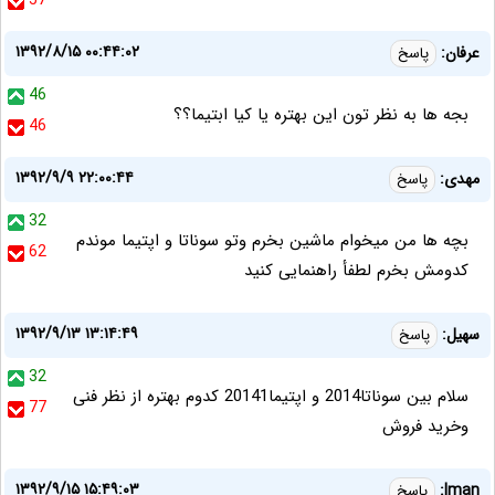
57
۱۳۹۲/۸/۱۵ ۰۰:۴۴:۰۲
عرفان:
پاسخ
46
بجه ها به نظر تون اين بهتره يا كيا ابتيما؟؟
46
۱۳۹۲/۹/۹ ۲۲:۰۰:۴۴
مهدی:
پاسخ
32
بچه ها من میخوام ماشین بخرم وتو سوناتا و اپتیما موندم
62
کدومش بخرم لطفأ راهنمایی کنید
۱۳۹۲/۹/۱۳ ۱۳:۱۴:۴۹
سهیل:
پاسخ
32
سلام بین سوناتا2014 و اپتیما20141 کدوم بهتره از نظر فنی
77
وخرید فروش
۱۳۹۲/۹/۱۵ ۱۵:۴۹:۰۳
Iman:
پاسخ