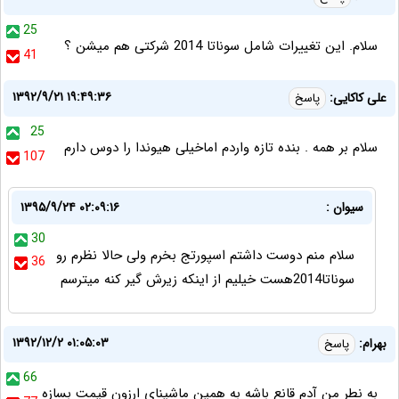
25
سلام. این تغییرات شامل سوناتا 2014 شرکتی هم میشن ؟
41
۱۳۹۲/۹/۲۱ ۱۹:۴۹:۳۶
علی کاکایی:
پاسخ
25
سلام بر همه . بنده تازه واردم اماخیلی هیوندا را دوس دارم
107
سیوان :
۱۳۹۵/۹/۲۴ ۰۲:۰۹:۱۶
30
سلام منم دوست داشتم اسپورتج بخرم ولی حالا نظرم رو
36
سوناتا2014هست خیلیم از اینکه زیرش گیر کنه میترسم
۱۳۹۲/۱۲/۲ ۰۱:۰۵:۰۳
بهرام:
پاسخ
66
به نطر من آدم قانع باشه به همین ماشینای ارزون قیمت بسازه