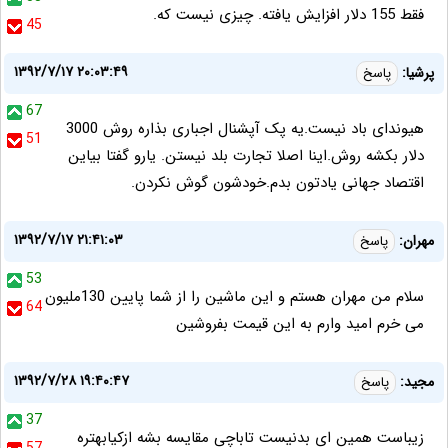
فقط 155 دلار افزایش یافته. چیزی نیست که.
45
۱۳۹۲/۷/۱۷ ۲۰:۰۳:۴۹
پرشیا:
پاسخ
67
هیوندای باد نیست.یه پک آپشنال اجباری بذاره روش 3000
51
دلار بکشه روش.اینا اصلا تجارت بلد نیستن. یارو گفتا بیاین
اقتصاد جهانی یادتون بدم.خودشون گوش نکردن.
۱۳۹۲/۷/۱۷ ۲۱:۴۱:۰۳
مهران:
پاسخ
53
سلام من مهران هستم و این ماشین را از شما پایین 130ملیون
64
می خرم امید وارم به این قیمت بفروشین
۱۳۹۲/۷/۲۸ ۱۹:۴۰:۴۷
مجید:
پاسخ
37
زیباست همین ای بدنیست تاباچی مقایسه بشه ازکیابهتره