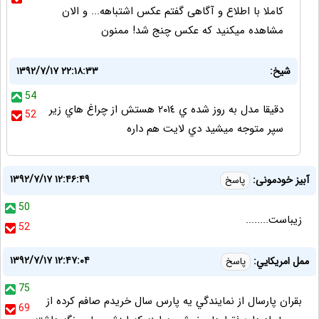
کاملا با اطلاع و آگاهی گفتم عکس اشتباهه... و الان
مشاهده میکنید که عکس چنج شد! ممنون
شيخ:
۱۳۹۲/۷/۱۷ ۲۲:۱۸:۳۳
54
دقيقا مدل به روز شده ي ٢٠١٤ هستش از چراغ هاي زير
52
سپر متوجه ميشيد دي لايت هم داره
۱۳۹۲/۷/۱۷ ۱۲:۴۶:۴۹
آبیز خودمونی:
پاسخ
50
زیباست........
52
۱۳۹۲/۷/۱۷ ۱۲:۴۷:۰۴
ممل امريكايي:
پاسخ
75
بقران پارسال از نمايندگي يه پارس سال خريدم صافم كرده از
69