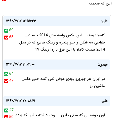
این که قدیمیه
علی:
۱۳۹۲/۷/۱۷ ۱۲:۵۵:۲۳
69
کاملا درسته... این عکس واسه مدل 2014 نیست...
65
طراحی مه شکن و جلو پنجره و رینگ هایی که در مدل
2014 هست کاملا با این فرق داره! رینگ 19
مهدی:
۱۳۹۲/۷/۱۷ ۱۹:۰۴:۰۰
64
در ایران هر جیزیرو زودی عوض نمی کنند حتی عکس
47
ماشین رو
علی:
۱۳۹۲/۷/۱۷ ۲۲:۰۸:۲۱
47
اون دوستانی که منفی دادن... توجه داشته باشن که بنده
50