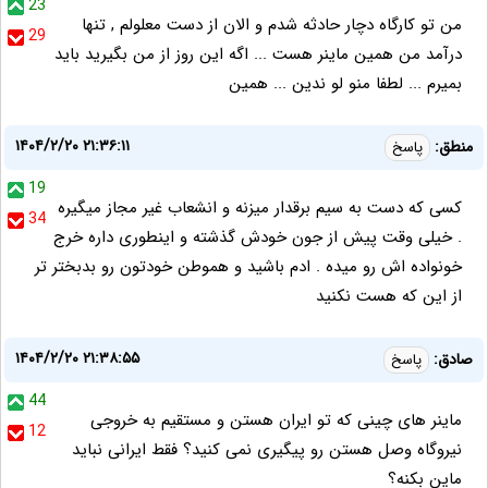
23
من تو کارگاه دچار حادثه شدم و الان از دست معلولم , تنها
29
درآمد من همین ماینر هست ... اگه این روز از من بگیرید باید
بمیرم ... لطفا منو لو ندین ... همین
۱۴۰۴/۲/۲۰ ۲۱:۳۶:۱۱
منطق:
پاسخ
19
کسی که دست به سیم برقدار میزنه و انشعاب غیر مجاز میگیره
34
. خیلی وقت پیش از جون خودش گذشته و اینطوری داره خرج
خونواده اش رو میده . ادم باشید و هموطن خودتون رو بدبختر تر
از این که هست نکنید
۱۴۰۴/۲/۲۰ ۲۱:۳۸:۵۵
صادق:
پاسخ
44
ماینر های چینی که تو ایران هستن و مستقیم به خروجی
12
نیروگاه وصل هستن رو پیگیری نمی کنید؟ فقط ایرانی نباید
ماین بکنه؟