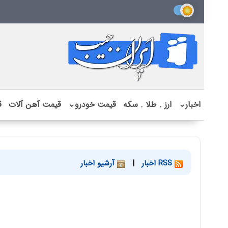
اخبار
⌄
ارز . طلا . سکه
قیمت خودرو
⌄
قیمت آهن آلات
ق
RSS اخبار
|
آرشیو اخبار