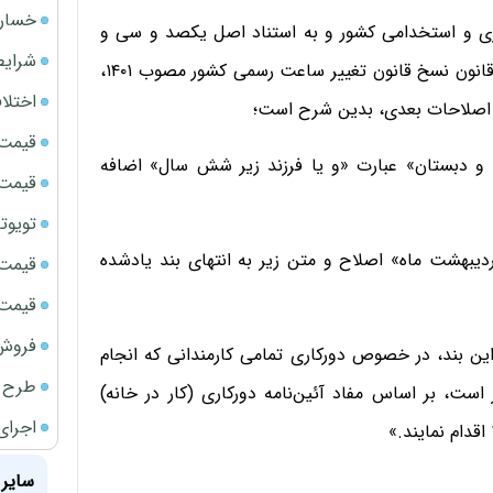
خسارت
به پیشنهاد سازمان اداری و استخدامی کشور و به استناد اصل یکصد و سی و
شرایط
هشتم قانون اساسی جمهوری اسلامی ایران و ماده واحده قانون نسخ قانون تغییر ساعت رسمی کشور مصوب ۱۴۰۱،
اختلا
قیمت سک
پیش دبستان و دبستان» عبارت «و یا فرزند زیر شش سال» اضافه
قیمت ج
تویوتا bZ5 برای نخستین بار وارد بازار ای
ر بند (۴)، عبارت «از ۱۵ خردادماه» به عبارت «از ۲۰ اردیبهشت ماه» اصلاح و متن زیر به انتهای بند یادشده
قیمت سک
قیمت سکه
فروش فور
ین بند، در خصوص دورکاری تمامی کارمندانی که انجام
طرح ج
است، بر اساس مفاد آئین‌نامه دورکاری (کار در خانه)
اجرای
سایر 