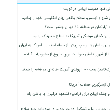
ی تنها مدرسه ایرانی در کویت
ز شروع آیلتس، سطح واقعی زبان انگلیسی خود را بدانید
تمان در منطقه 22 تهران چقدر است؟
‌ان: ذخایر موشکی آمریکا به سطح خطرناک رسید
بن‌سلمان با ترامپ پیش از حمله احتمالی آمریکا به ایران
ا از شهروندانش خواست برای خروج از خاورمیانه آماده
نیویورک‌تایمز: بمب ۲۰۰۰ پوندی آمریکا خانه‌ای در قشم را هدف
ل ازسرگیری حملات آمریکا
 جنگ ایران برای ترامپ؛ تشدید درگیری یا یافتن راه
: حماس برای تشکیل دولت جدید در غزه باید خلع سلاح