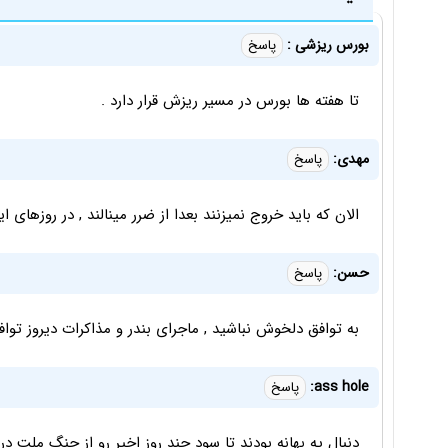
بورس ریزشی :
پاسخ
تا هفته ها بورس در مسیر ریزش قرار دارد .
مهدی:
پاسخ
الان که باید خروج نمیزنند بعدا از ضرر مینالند , در روزها
حسن:
پاسخ
به توافق دلخوش نباشید , ماجرای بندر و مذاکرات دیروز تواف
ass hole:
پاسخ
دنبال یه بهانه بودند تا سود چند روز اخیر رو از چنگ ملت در