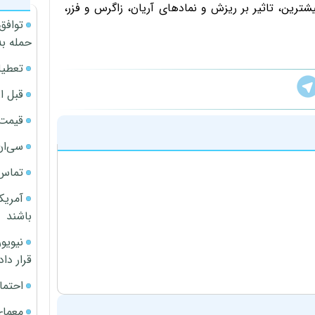
یشترین، تاثیر بر ریزش و نماد‌های آریان، زاگرس و فزر،
توافق
حمله به
تعطیل
قبل ا
قیمت آپار
سی‌ان
تماس 
آمریک
باشند
قرار داد
احتما
معمای