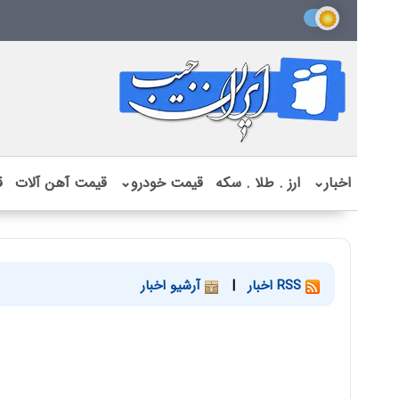
اخبار
⌄
ارز . طلا . سکه
قیمت خودرو
⌄
قیمت آهن آلات
ق
RSS اخبار
|
آرشیو اخبار