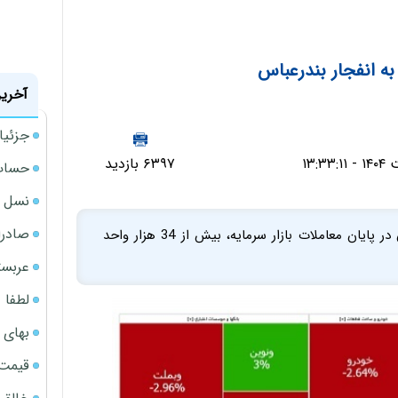
 انفجار بندرعباس
آخرین
جزئیا
۶۳۹۷ بازدید
حساب‌
نسل ج
صادرا
امروز (یکشنبه 7 اردیبهشت‌ماه) شاخص کل بورس تهران در پایان معاملات بازار سرمایه، بیش از 34 هزار واحد
عربست
لطفا د
بهای 
قیمت نف