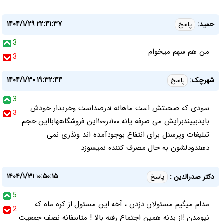
۱۴۰۴/۱/۲۹ ۲۲:۴۱:۳۷
حمید:
پاسخ
3
من هم سهم میخوام
3
۱۴۰۴/۱/۳۰ ۱۹:۳۲:۴۴
شهرچک:
پاسخ
3
سودی که صحبتش است ماهانه ۱درصداست وخریدار خودش
3
بایدببیندبرایش می صرفه یانه.۱۰۰در۱۰۰این فروشگاههابااین حجم
تبلیغات وپرسنل برای انتفاع بوجودآمده اند ونذری نمی
دهندودلشون به حال مصرف کننده نمیسوزد
۱۴۰۴/۱/۳۱ ۱۰:۵۰:۱۵
دکتر صدرالدین :
پاسخ
5
مدام میگیم مسئولان دزدن ، آخه این مسئول از کره ماه که
2
نیومدن !از بدنه همین اجتماع رفته بالا ! متاسفانه نصف جمعیت