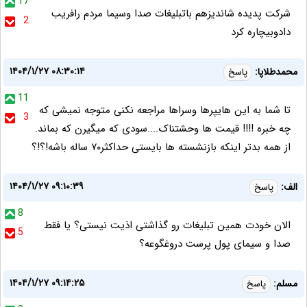
17
شرکت پدیده شاندیزهم باتبلیغات صدا وسیما مردم رافریب
2
دادوبیچاره کرد
۱۴۰۴/۱/۲۷ ۰۸:۳۰:۱۴
محمدطلاپا:
پاسخ
11
تا شما به این هایپرها وسراها مراجعه نکنی متوجه نمیشی که
3
چه خبره !!!! قیمت ها وحشتناک....سودی که میگیرن که بماند.
از همه بدتر اینکه بازنشسته ها بایستی حداکثر۷۰ ساله باشه!؟!؟
۱۴۰۴/۱/۲۷ ۰۹:۱۰:۳۹
الف:
پاسخ
8
الان خودت همین تبلیغات رو گذاشتی اذیت نیستی؟ یا فقط
5
صدا و سیمای پول پرست دروغگوعه؟
۱۴۰۴/۱/۲۷ ۰۹:۱۴:۲۵
مسلم:
پاسخ