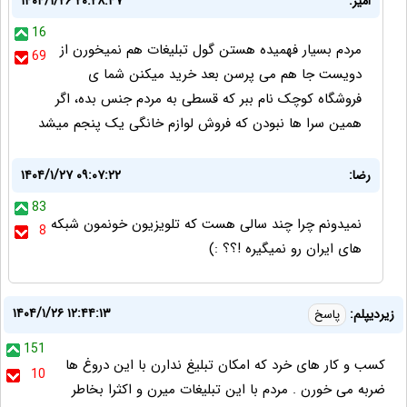
امیر:
۱۴۰۴/۱/۲۶ ۲۰:۲۸:۴۷
16
مردم بسیار فهمیده هستن گول تبلیغات هم نمیخورن از
69
دویست جا هم می پرسن بعد خرید میکنن شما ی
فروشگاه کوچک نام ببر که قسطی به مردم جنس بده، اگر
همین سرا ها نبودن که فروش لوازم خانگی یک پنجم میشد
رضا:
۱۴۰۴/۱/۲۷ ۰۹:۰۷:۲۲
83
نمیدونم چرا چند سالی هست که تلویزیون خونمون شبکه
8
های ایران رو نمیگیره !؟؟ :)
۱۴۰۴/۱/۲۶ ۱۲:۴۴:۱۳
زیردیپلم:
پاسخ
151
کسب و کار های خرد که امکان تبلیغ ندارن با این دروغ ها
10
ضربه می خورن . مردم با این تبلیغات میرن و اکثرا بخاطر