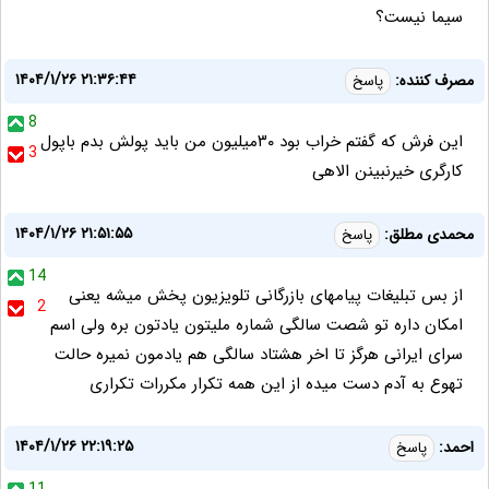
سیما نیست؟
۱۴۰۴/۱/۲۶ ۲۱:۳۶:۴۴
مصرف کننده:
پاسخ
8
این فرش که گفتم خراب بود ۳۰میلیون من باید پولش بدم باپول
3
کارگری خیرنبینن الاهی
۱۴۰۴/۱/۲۶ ۲۱:۵۱:۵۵
محمدی مطلق:
پاسخ
14
از بس تبلیغات پیامهای بازرگانی تلویزیون پخش میشه یعنی
2
امکان داره تو شصت سالگی شماره ملیتون یادتون بره ولی اسم
سرای ایرانی هرگز تا اخر هشتاد سالگی هم یادمون نمیره حالت
تهوع به آدم دست میده از این همه تکرار مکررات تکراری
۱۴۰۴/۱/۲۶ ۲۲:۱۹:۲۵
احمد:
پاسخ