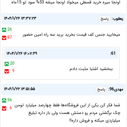
اونجا میره خرید قسطی میخواد اونجا میشه 53% سود تو 15ماه
۱۴۰۴/۱/۲۶ ۱۳:۳۷:۲۳
یعقوب:
پاسخ
26
میخایید جنس کف قیمت بخرید برید سه راه امین حضور
87
۱۴۰۴/۱/۲۶ ۱۶:۰۷:۴۹
61:
20
ببخشید اشتبا مثبت دادم
9
۱۴۰۴/۱/۲۶ ۱۳:۵۱:۵۵
مهدی96:
پاسخ
56
شما فکر کن یکی از این فروشگاه‌ها فقط چهارصد میلیارد تومن
6
چک برگشتی مردم رو دستش هست ولی باز داره تبلیغ
میلیاردی میکنه و فروش داره!!