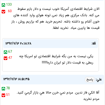
133
الان شرایط اقتصادی آمریکا خوب نیست و دلار بازم سقوط
60
می کنه. بانک مرکزی هم زیاد نمی تونه هوای وارد کننده های
خون آشام رو داشته باشه. تحریم خرید هم که بزاریم روش ، باز
قیمت ها پایین میاد. نخرید لطفا.
۱۳۹۲/۷/۱۶ ۲۰:۱۸:۲۸
ali:
67
یکی نیست به من بگه شرایط اقتصادی تو امریکا چه
47
ربطی به قیمت دلار تو ایران داره!!!!!!
۱۳۹۲/۷/۱۶ ۱۸:۵۱:۳۵
علي:
پاسخ
78
آقا الكي فاز ندين. مردم نمي خرن حالا هي بازار گرمي كنيد.
51
مردم نخريد