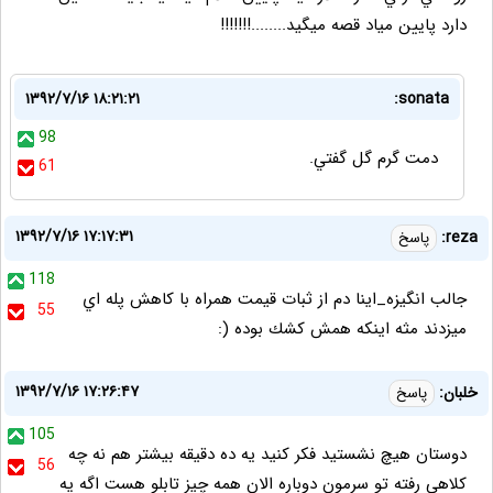
دارد پايين مياد قصه ميگيد........!!!!!!!
۱۳۹۲/۷/۱۶ ۱۸:۲۱:۲۱
sonata:
98
دمت گرم گل گفتي.
61
۱۳۹۲/۷/۱۶ ۱۷:۱۷:۳۱
reza:
پاسخ
118
جالب انگيزه_اينا دم از ثبات قيمت همراه با كاهش پله اي
55
ميزدند مثه اينكه همش كشك بوده (:
۱۳۹۲/۷/۱۶ ۱۷:۲۶:۴۷
خلبان:
پاسخ
105
دوستان هیچ نشستید فکر کنید یه ده دقیقه بیشتر هم نه چه
56
کلاهی رفته تو سرمون دوباره الان همه چیز تابلو هست اگه یه