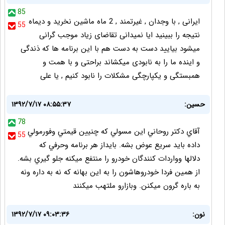
85
ایرانی , با وجدان , غیرتمند , 2 ماه ماشین نخرید و دیماه
55
نتیجه را ببینید ایا نمیدانی تقاضای زیاد موجب گرانی
میشود بیایید دست به دست هم با این برنامه ها که ذندگی
و اینده ما را به نابودی میکشاند براحتی و با همت و
همبستگی و یکپارچگی مشکلات را نابود کنیم , یا علی
حسين:
۱۳۹۲/۷/۱۷ ۰۸:۵۵:۳۷
78
آقاي دكتر روحاني اين مسولي كه چنيين قيمتي وفورمولي
55
داده بايد سريع عوض بشه. بايداز هر برنامه وحرفي كه
دلالها وواردات كنندگان خودرو را منتفع ميكنه جلو گيري بشه.
از همين فردا خودروهاشون را به اين بهانه كه نه به داره ونه
به باره گرون ميكنن. وبازارو ملتهب ميكنند
نون:
۱۳۹۲/۷/۱۷ ۰۹:۰۳:۳۶