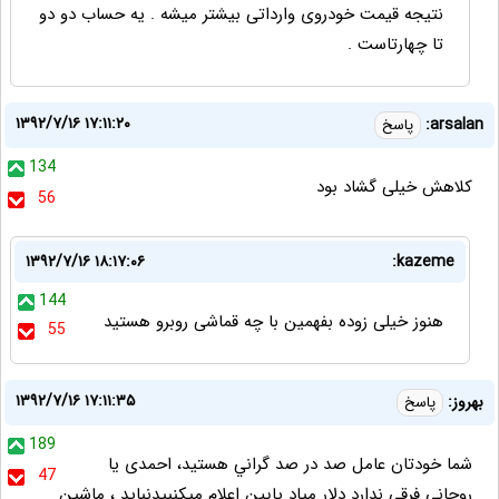
نتیجه قیمت خودروی وارداتی بیشتر میشه . یه حساب دو دو
تا چهارتاست .
۱۳۹۲/۷/۱۶ ۱۷:۱۱:۲۰
arsalan:
پاسخ
134
کلاهش خیلی گشاد بود
56
۱۳۹۲/۷/۱۶ ۱۸:۱۷:۰۶
kazeme:
144
هنوز خیلی زوده بفهمین با چه قماشی روبرو هستید
55
۱۳۹۲/۷/۱۶ ۱۷:۱۱:۳۵
بهروز:
پاسخ
189
شما خودتان عامل صد در صد گراني هستيد، احمدى يا
47
روحاني فرقي ندارد دلار مياد پايين اعلام ميكنىيدنبايد ، ماشين