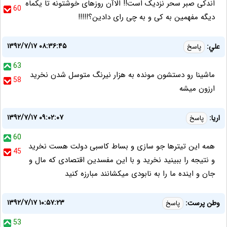
اندکی صبر سحر نزدیک است!! الاآن روزهای خوشتونه تا یکماه
60
دیگه مفهمین به کی و به چی رای دادین؟!!!!!
۱۳۹۲/۷/۱۷ ۰۸:۳۶:۴۵
علي:
پاسخ
63
ماشينا رو دستشون مونده به هزار نيرنگ متوسل شدن نخريد
58
ارزون ميشه
۱۳۹۲/۷/۱۷ ۰۹:۰۲:۰۷
اریا:
پاسخ
60
همه این تیترها جو سازی و بساط کاسبی دولت هست نخرید
45
و نتیجه را ببینید نخرید و با این مفسدین اقتصادی که مال و
جان و اینده ما را به نابودی میکشانند مبارزه کنید
۱۳۹۲/۷/۱۷ ۱۰:۵۷:۲۳
وطن پرست:
پاسخ
53