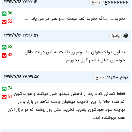
۱۳۹۲/۷/۱۶ ۲۳:۲۲:۱۶
جججججججج:
پاسخ
86
نخرید.........اگه نخرید کف قیمت ....واقعی در می یاد.......
52
۱۳۹۲/۷/۱۶ ۲۳:۲۶:۵۷
@:
پاسخ
63
نه اون دولت هوای ما مردم رو داشت نه این دولت.لااقل
43
خودمون عاقل باشیم گول نخوریم .
۱۳۹۲/۷/۱۶ ۲۳:۳۹:۵۲
بهنام. مشهد:
پاسخ
74
قطعا کسانی که دارند از کاهش قیمتها ضرر میکنند و عوایدشون
51
کم شده حالا با این اکاذیب میخوان باعث تلاطم در بازار و در
نهایت سود خودشون بشن.. نخرید، مثل روز روشنه که تو بازار الان
همه فروشنده اند..