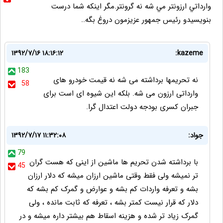
وارداتي ارزونتر مي شه نه گرونتر.مگر اينکه شما درست
بنويسيدو رئيس جمهور عزيزمون دروغ بگه..
۱۳۹۲/۷/۱۶ ۱۸:۱۶:۱۲
kazeme:
183
نه تحریمها برداشته می شه نه قیمت خودرو های
58
وارداتی ارزون می شه. بلکه این شیوه ای است برای
جبران کسری بودجه دولت اعتدال گرا.
جواد:
۱۳۹۲/۷/۱۷ ۱۱:۳۲:۰۸
79
با برداشته شدن تحریم ها ماشین از اینی که هست گران
45
تر نمیشه ولی فقط وقتی ماشین ارزان میشه که دلار ارزان
بشه و تعرفه واردات کم بشه و عوارض و گمرک کم بشه که
دلار که قرار نیست کمتر بشه ، تعرفه که ثابت مانده ، ولی
گمرک زیاد تر شده و هزینه اسقاط هم بیشتر داره میشه و در