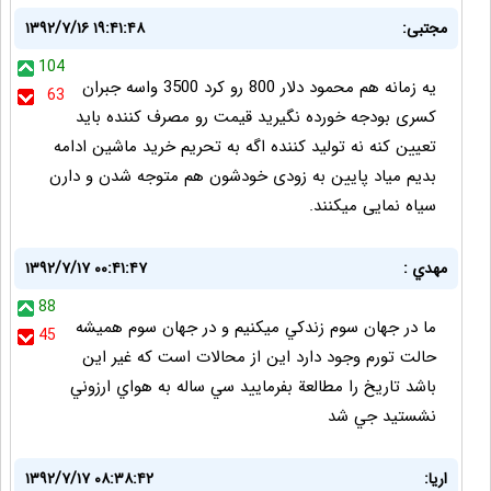
مجتبی:
۱۳۹۲/۷/۱۶ ۱۹:۴۱:۴۸
104
یه زمانه هم محمود دلار 800 رو کرد 3500 واسه جبران
63
کسری بودجه خورده نگیرید قیمت رو مصرف کننده باید
تعیین کنه نه تولید کننده اگه به تحریم خرید ماشین ادامه
بدیم میاد پایین به زودی خودشون هم متوجه شدن و دارن
سیاه نمایی میکنند.
مهدي :
۱۳۹۲/۷/۱۷ ۰۰:۴۱:۴۷
88
ما در جهان سوم زندكي ميكنيم و در جهان سوم هميشه
45
حالت تورم وجود دارد اين از محالات است كه غير اين
باشد تاريخ را مطالعة بفرماييد سي ساله به هواي ارزوني
نشستيد جي شد
اریا:
۱۳۹۲/۷/۱۷ ۰۸:۳۸:۴۲