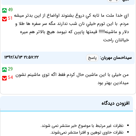
49
اي خدا ملت ما تابه كي دروغ بشنوند اواضاع از اين بدتر ميشه
51
مردم. با اين تورم خيلي نان شب ندارند مگه سر سفره ها طلا و
دلار و ماشينه!!!!! قيمتها پايين كه نيومد هيچ بالاتر هم ميره
خيالتان راحت
۱۳۹۲/۸/۱۳ ۲۱:۵۷:۲۲
سیداحسان مهربان:
پاسخ
29
من خیلی با این ماشین حال کردم فقط اگه توی ماشینم نشون
54
میدادین بهتر بود
افزودن دیدگاه
نظرات غیر مرتبط با موضوع خبر منتشر نمی شوند.
نظرات حاوی توهین و افترا منتشر نمی‌شوند.