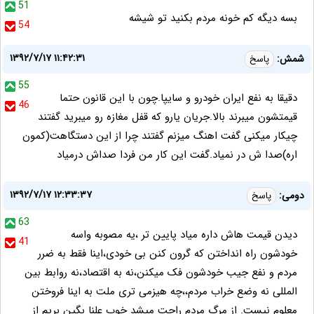
51
بسه دیگه کم خونه مردم بکنید تو شیشه
54
۱۳۹۲/۷/۱۷ ۱۱:۴۲:۳۱
شمش:
پاسخ
55
دقیقا به نفع ایران خودرو و سایپا.چون با این قانون حتما
46
قیمتشون میبرند بالا.جریان یارو که قفل مغازه رو میبرید گفتند
چیکار میکنی گفت اهنگ میزنم گفتند چرا از این دستگاهت(کمون
اره)صدا ش در نمیاد.گفت این کار من فردا صداش درمیاد
۱۳۹۲/۷/۱۷ ۱۲:۳۳:۳۷
دومی:
پاسخ
63
دیدن قیمت هاش داره میاد پایین تر ،یه مصوبه واسه
41
خودشون راه انداختن که گرون کنن بی خودی،اینا فقط به ضرر
مردم و نفع جیب خودشون فک میکنن،نه به اقتصاد،نه روابط بین
المللی نه وضع خراب مردم،،چه هیزمی تری ملت به اینا فروختن
معلوم نیست. از مرگ مردم راحت میشد خوب علنا بگین بریم از