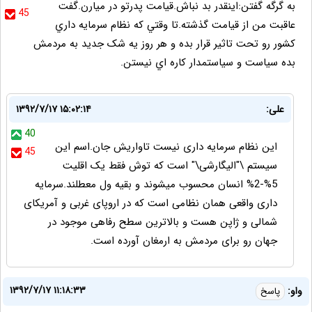
به گرگه گفتن:اينقدر بد نباش.قيامت پدرتو در ميارن.گفت
45
عاقبت من از قيامت گذشته.تا وقتي که نظام سرمايه داري
کشور رو تحت تاثير قرار بده و هر روز يه شک جديد به مردمش
بده سياست و سياستمدار کاره اي نيستن.
علی:
۱۳۹۲/۷/۱۷ ۱۵:۰۲:۱۴
40
این نظام سرمایه داری نیست تاواریش جان.اسم این
45
سیستم \"الیگارشی\" است که توش فقط یک اقلیت
5%-2% انسان محسوب میشوند و بقیه ول معطلند.سرمایه
داری واقعی همان نظامی است که در اروپای غربی و آمریکای
شمالی و ژاپن هست و بالاترین سطح رفاهی موجود در
جهان رو برای مردمش به ارمغان آورده است.
۱۳۹۲/۷/۱۷ ۱۱:۱۸:۳۳
واو:
پاسخ