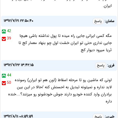
ایران.
۱۳۹۲/۷/۲۱ ۲۲:۵۰:۴۰
سامان:
پاسخ
42
مگه کسی ایرانی جایی راه میده تا پول نداشته باشی هیچا
39
جایی نداری حتی تو ایران خشت اول چو بنهاد معمار کج تا
ثریا میرود دیوار کج
۱۳۹۲/۷/۲۲ ۱۳:۴۲:۱۵
فری:
پاسخ
44
اونی که ماشین رو تا مرحله اسقاط (اون هم تو ایران) رسونده
50
لابد نداره و نمیتونه تبدیل به احسنش کنه /حالا در این بین
برادران وارد کننده خودرو دارند جوش خودشونو رو میزنند؟....خنده
داره
۱۳۹۲/۸/۱۱ ۰۸:۵۹:۵۹
خيري:
پاسخ