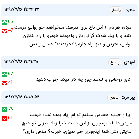
۱۳۹۲/۷/۱۶ ۱۹:۳۴:۲۲
سعید:
پاسخ
65
مردم، هر دم از این باغ بری میرسد. میخواهند جو روانی درست
47
کنند و با یک شوک گرانی بازار وامونده خودرو را راه بندازن.
اولین، آخرین و تنها راه چاره \"نخریدنه\" همین و بس!
۱۳۹۲/۷/۱۶ ۱۹:۴۱:۳۰
lمهدی:
پاسخ
67
اقای روحانی با لبخند چی چه کار میکنه جواب دهید
41
۱۳۹۲/۷/۱۶ ۲۰:۰۷:۵۴
پیر مرد:
پاسخ
76
ایران جیب احساس میکنم تو ام زیاد بدت نمیاد قیمت
61
خودروها بالا بره.چون از این دست خبرا زیاد میزنی تو هیچ
سایتی مثل شما اینجوری خبر نمیزن. خبریه؟ هدفی داری؟