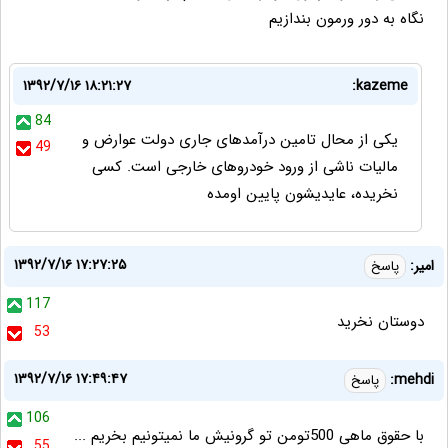
نگاه به دور ورمون بندازیم
۱۳۹۲/۷/۱۶ ۱۸:۲۱:۲۷
kazeme:
84
یکی از محال تامین درآمدهای جاری دولت عوارض و
49
مالیات ناشی از ورود خودروهای خارجی است. کسی
نخریده، عایدیشون پایین اومده
۱۳۹۲/۷/۱۶ ۱۷:۲۷:۲۵
امیر:
پاسخ
117
دوستان نخرید
53
۱۳۹۲/۷/۱۶ ۱۷:۴۹:۴۷
mehdi:
پاسخ
106
با حقوق ماهی 500تومن تو گرونیش ما نمیتونیم بخریم ...
55