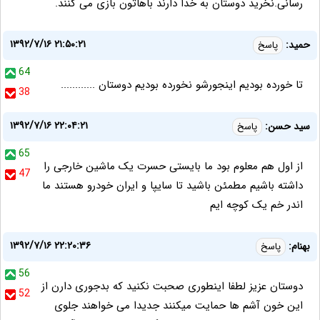
رسانی.نخرید دوستان به خدا دارند باهاتون بازی می کنند.
۱۳۹۲/۷/۱۶ ۲۱:۵۰:۲۱
حمید:
پاسخ
64
تا خورده بودیم اینجورشو نخورده بودیم دوستان ............
38
۱۳۹۲/۷/۱۶ ۲۲:۰۴:۲۱
سید حسن:
پاسخ
65
از اول هم معلوم بود ما بایستی حسرت یک ماشین خارجی را
47
داشته باشیم مطمئن باشید تا سایپا و ایران خودرو هستند ما
اندر خم یک کوچه ایم
۱۳۹۲/۷/۱۶ ۲۲:۲۰:۳۶
بهنام:
پاسخ
56
دوستان عزیز لطفا اینطوری صحبت نکنید که بدجوری دارن از
52
این خون آشم ها حمایت میکنند جدیدا می خواهند جلوی