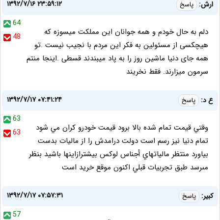
۱۳۹۲/۷/۱۶ ۲۳:۵۹:۱۲
ارش:
پاسخ
64
دلم به حال خودم و همه جوانان این مملکت میسوزه که
48
هیچکسی از مسئولین به فکر این مردم با نجیب نیست .تو
همه جای دنیا ماشین روز را به پاد میبندند قسطی .اینجا منتم
سرمون میزارند. فقط نخریند
۱۳۹۲/۷/۱۷ ۰۷:۴۱:۲۴
ع د:
پاسخ
63
وقتي قيمت تمام شده بالا برود قيمت خودرو كران مي شود
63
تمام دنيا نيز رسم است دولت درامدش را از ماليات بدست
بياورد منتظر مالياتهاي أجناس لوكس بيشترازاينها باشيد بنظر
مىرسد طبق تجربيات قبلي اكنون موقع خريد است
۱۳۹۲/۷/۱۷ ۰۷:۵۷:۳۱
کبیر:
پاسخ
57