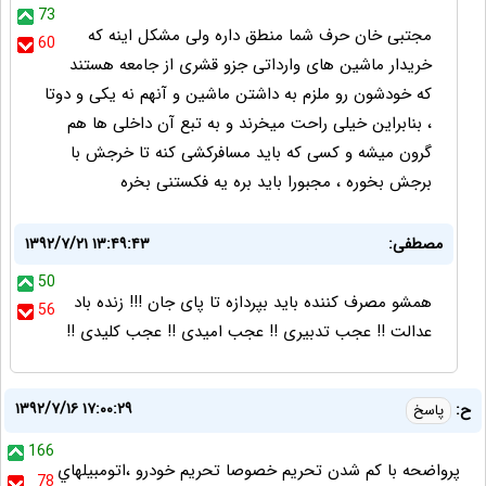
73
مجتبی خان حرف شما منطق داره ولی مشکل اینه که
60
خریدار ماشین های وارداتی جزو قشری از جامعه هستند
که خودشون رو ملزم به داشتن ماشین و آنهم نه یکی و دوتا
، بنابراین خیلی راحت میخرند و به تبع آن داخلی ها هم
گرون میشه و کسی که باید مسافرکشی کنه تا خرجش با
برجش بخوره ، مجبورا باید بره یه فکستنی بخره
مصطفی:
۱۳۹۲/۷/۲۱ ۱۳:۴۹:۴۳
50
همشو مصرف کننده باید بپردازه تا پای جان !!! زنده باد
56
عدالت !! عجب تدبیری !! عجب امیدی !! عجب کلیدی !!
۱۳۹۲/۷/۱۶ ۱۷:۰۰:۲۹
ح:
پاسخ
166
پرواضحه با کم شدن تحريم خصوصا تحريم خودرو ،اتومبيلهاي
78