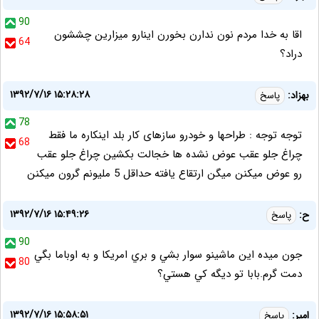
90
اقا به خدا مردم نون ندارن بخورن اينارو ميزارين چششون
64
دراد؟
۱۳۹۲/۷/۱۶ ۱۵:۲۸:۲۸
بهزاد:
پاسخ
78
توجه توجه : طراحها و خودرو سازهای کار بلد اینکاره ما فقط
68
چراغ جلو عقب عوض نشده ها خجالت بکشین چراغ جلو عقب
رو عوض میکنن میگن ارتقاع یافته حداقل 5 ملیونم گرون میکنن
۱۳۹۲/۷/۱۶ ۱۵:۴۹:۲۶
ح:
پاسخ
90
جون ميده اين ماشينو سوار بشي و بري امريکا و به اوباما بگي
80
دمت گرم.بابا تو ديگه کي هستي؟
۱۳۹۲/۷/۱۶ ۱۵:۵۸:۵۱
امير:
پاسخ