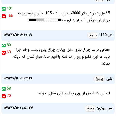
101
65هزار دلار در دلار 3000تومان ميشه 195ميليون تومان بياد
66
تو ايران ميگن 1 ميليارد اي خدااااااااااااااااااااااااااااااااا
۱۳۹۲/۷/۱۶ ۱۶:۴۲:۰۹
علی110:
پاسخ
80
معرفی براید چراغ بنزی مثل بیکان چراغ بنزی و..... واقعا چرا
63
باید ما این تکنولوزی را نداشته باشیم حالا سوار شدن که دیگه
بماند
۱۳۹۲/۷/۱۶ ۱۹:۲۳:۴۶
علی:
پاسخ
58
المانی ها امدن از روی پیکان کپی سازی کردند
70
۱۳۹۲/۷/۱۶ ۲۰:۵۰:۲۳
امیر مهدی:
پاسخ