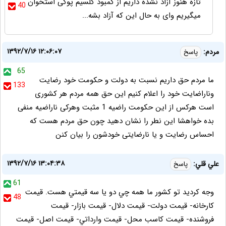
تازه هنوز آزاد نشده داریم از کمبود کلسیم پوکی استخوان
40
میگیریم وای به حال این که آزاد بشه...
۱۳۹۲/۷/۱۶ ۱۲:۰۶:۰۷
مردم:
پاسخ
65
ما مردم حق داریم نسبت به دولت و حکومت خود رضایت
133
وناراضایت خود را اعلام کنیم این حق همه مردم هر کشوری
است هرکس از این حکومت راضیه 1 مثبت وهرکی ناراضیه منفی
بده خواهشا این نطر را نشان دهید چون حق مردم هست که
احساس رضایت و یا نارضایتی خودشون را بیان کنن
۱۳۹۲/۷/۱۶ ۱۳:۰۴:۳۸
علي قلي:
پاسخ
61
وجه كرديد تو كشور ما همه چي دو يا سه قيمتي هست. قيمت
48
كارخانه- قيمت دولت- قيمت دلال- قيمت بازار- قيمت
فروشنده- قيمت كاسب محل- قيمت وارداتي- قيمت اصل- قيمت