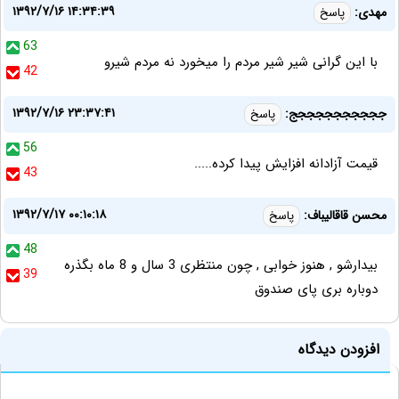
۱۳۹۲/۷/۱۶ ۱۴:۳۴:۳۹
مهدی:
پاسخ
63
با این گرانی شیر شیر مردم را میخورد نه مردم شیرو
42
۱۳۹۲/۷/۱۶ ۲۳:۳۷:۴۱
ججججججججججج:
پاسخ
56
قیمت آزادانه افزایش پیدا کرده.....
43
۱۳۹۲/۷/۱۷ ۰۰:۱۰:۱۸
محسن قاقالیباف:
پاسخ
48
بیدارشو , هنوز خوابی , چون منتظری 3 سال و 8 ماه بگذره
39
دوباره بری پای صندوق
افزودن دیدگاه