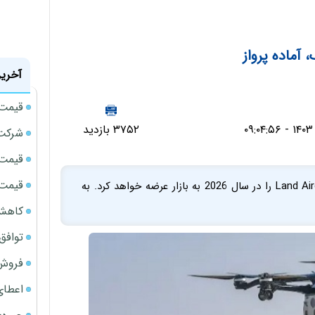
 آماده پرواز
آخرین
قیمت گو
۳۷۵۲ بازدید
شرکت 
قیمت نفت
قیمت 
اکس‌پنگ می‌گوید ماشین پرنده‌اش به نام Land Aircraft Carrier را در سال 2026 به بازار عرضه خواهد کرد. به
کاهش 
توافق
فروش کیا ا
اعطای زمین 200 متری 