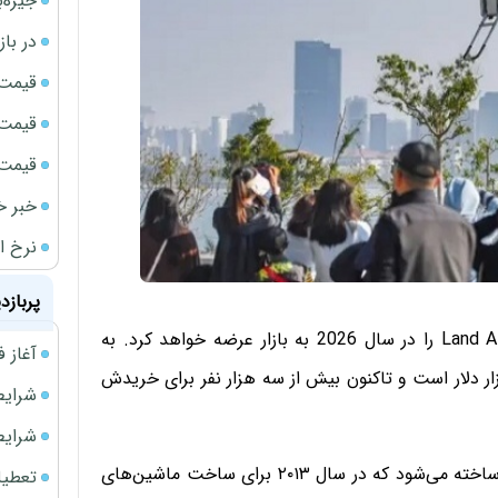
جیره‌
در باز
قیمت 
قیمت 
قیمت گوش
خبر خ
نرخ ار
پربازد
اکس‌پنگ می‌گوید ماشین پرنده‌اش به نام Land Aircraft Carrier را در سال 2026 به بازار عرضه خواهد کرد. به
آغاز فروش فوری 
ین خودروساز چینی قیمت این ماشین کمتر از ۳۰۰ هزار دلار است و تاکنون بیش از سه هزار نفر برای خریدش
شرایط فروش 
شرایط فرو
ماشین پرنده توسط زیرمجموعه اکس‌پنگ به نام AeroHT ساخته می‌شود که در سال ۲۰۱۳ برای ساخت ماشین‌های
تعطیلی ادا