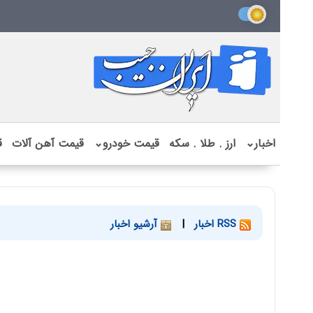
اخبار
⌄
ارز . طلا . سکه
قیمت خودرو
⌄
قیمت آهن آلات
ق
RSS اخبار
|
آرشیو اخبار