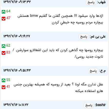
۱۳۹۲/۷/۱۶ ۰۹:۱۳:۳۲
شهاب:
پاسخ
64
اژدها وارد ميشود !!! همچين گفتن ما گفتيم bmw هستش
47
بيچاره مردم روسيه چه خبطي كردن
۱۳۹۲/۷/۱۶ ۰۹:۱۹:۲۷
علی بی غم:
پاسخ
62
بیچاره روسها چه گناهی کردن که باید این اشغالارو سوارشن. /
83
تابوت جدید روسی/
۱۳۹۲/۷/۱۶ ۰۹:۵۱:۴۳
م.ع:
پاسخ
55
عقل ندارن مگه اونا ؟ بعید از روسیه که همیشه بهترین جنس
41
هارو استفاده میکنه
۱۳۹۲/۷/۱۶ ۱۰:۱۱:۲۲
bashir:
پاسخ