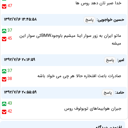
خدا صبر تان دهد روس ها
47
۱۳۹۲/۷/۱۶ ۱۴:۴۵:۵۸
حسین خواجویی:
پاسخ
37
ماتو ایران به زور سوار اینا میشیم باوجودBMWکی سوار این
45
میشه
۱۳۹۲/۷/۱۶ ۲۰:۱۶:۵۹
امیر:
پاسخ
37
صادرات باعث افتخاره حالا هر چی می خواد باشه
38
۱۳۹۲/۷/۱۶ ۲۰:۵۵:۵۹
حامد:
پاسخ
43
جبران هوابیماهای توبولوف روس
42
افزودن دیدگاه