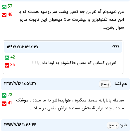
57
من نمیدونم آه نفرین چه کسی پشت سر روسیه هست که با
46
ابن همه تکنولوژی و پیشرفت حالا میخوان این تابوت هارو
سوار بشن...
۱۳۹۲/۷/۱۶ ۱۶:۱۲:۴۷
???:
42
نفرین کسانی که مفتی خاکشونو به اونا دادن! !!!
35
۱۳۹۲/۷/۱۶ ۱۰:۵۹:۲۷
هم آشنا :
پاسخ
73
معامله پایاپایه سمند میگیره ، هواپیماشو به ما میده . موشک
41
میده . چند برابر قیمتش سمنده براش مفتی در میاد...
۱۳۹۲/۷/۱۶ ۱۱:۳۶:۴۲
تابو:
پاسخ