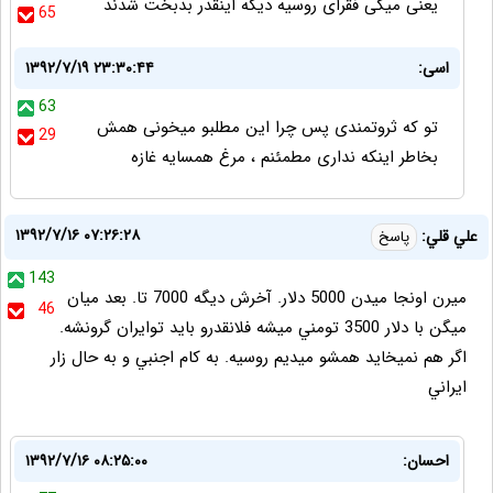
یعنی میگی فقرای روسیه دیگه اینقدر بدبخت شدند
65
اسی:
۱۳۹۲/۷/۱۹ ۲۳:۳۰:۴۴
63
تو که ثروتمندی پس چرا این مطلبو میخونی همش
29
بخاطر اینکه نداری مطمئنم ، مرغ همسایه غازه
۱۳۹۲/۷/۱۶ ۰۷:۲۶:۲۸
علي قلي:
پاسخ
143
ميرن اونجا ميدن 5000 دلار. آخرش ديگه 7000 تا. بعد ميان
46
ميگن با دلار 3500 تومني ميشه فلانقدرو بايد توايران گرونشه.
اگر هم نميخايد همشو ميديم روسيه. به كام اجنبي و به حال زار
ايراني
احسان:
۱۳۹۲/۷/۱۶ ۰۸:۲۵:۰۰