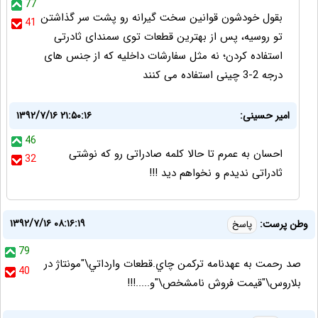
77
بقول خودشون قوانین سخت گیرانه رو پشت سر گذاشتن
41
تو روسیه، پس از بهترین قطعات توی سمندای ثادرتی
استفاده کردن؛ نه مثل سفارشات داخلیه که از جنس های
درجه 2-3 چینی استفاده می کنند
امیر حسینی:
۱۳۹۲/۷/۱۶ ۲۱:۵۰:۱۶
46
احسان به عمرم تا حالا کلمه صادراتی رو که نوشتی
32
ثادراتی ندیدم و نخواهم دید !!!
۱۳۹۲/۷/۱۶ ۰۸:۱۶:۱۹
وطن پرست:
پاسخ
79
صد رحمت به عهدنامه ترکمن چاي.قطعات وارداتي\"مونتاژ در
40
بلاروس\"قيمت فروش نامشخص\"و.....!!!