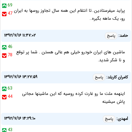
69
پراید میفرستادین..تا انتقام این همه سال تجاوز روسها به ایران
47
رو، یک ماهه بگیره..
۱۳۹۲/۷/۱۶ ۱۱:۴۷:۰۲
حامد:
پاسخ
46
ماشین های ایران خودرو خیلی هم عالی هستن . شما پر توقع
78
و نا شکر شدید.
۱۳۹۲/۷/۱۶ ۱۳:۲۷:۵۹
کامران کاربلد:
پاسخ
63
اینهمه ملت ما رو غارت کرده روسیه که این ماشینها مجانی
44
پاش میشینه
۱۳۹۲/۷/۱۶ ۱۴:۲۹:۱۰
lمهدی:
پاسخ
43