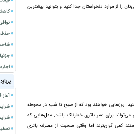
قیمت گ
ن را از موارد دلخواهتان جدا کنید و بتوانید بیشترین
کاهش 34 درصدی فروش خودروسازان د
توافق ایر
حذف 14 هزار میلیارد تومان سود کاغذی بانک
شاخص کل از م
جزئیا
اجاره ا
پربازد
آغاز فروش فوری 
ینید. روزهایی خواهند بود که از صبح تا شب در محوطه
شرایط فروش 
ین می‌تواند برای عمر باتری خطرناک باشد. مدل‌هایی که
شرایط فرو
نده‌های Core شرکت اینتل هستند کمی گران‌تر‌‌ند اما وقتی صحبت از مصرف باتری
تعطیلی ادا