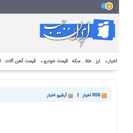
اخبار
⌄
ارز . طلا . سکه
قیمت خودرو
⌄
قیمت آهن آلات
ق
RSS اخبار
|
آرشیو اخبار