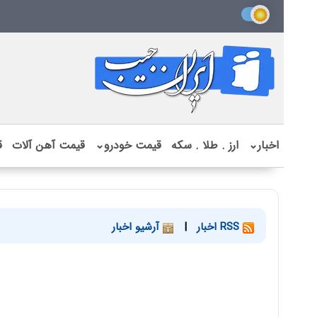
اخبار
⌄
ارز . طلا . سکه
قیمت خودرو
⌄
قیمت آهن آلات
ق
RSS اخبار
|
آرشیو اخبار