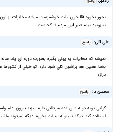
رادمهر:
پاسخ
بخور بخوره آقا خون ملت خوشمزست میشه مخابرات از اون یک
بتازونید بینم صبر این مردم تا کجاست
علي قلي:
پاسخ
نميشه كه مخابرات يه پولي بگيره بصورت دوره اي يك ساله و
بخدا همين هم براشون كلي شود داره. تو خيلي از كشورها ه
درازه
محسن د :
پاسخ
گرانی دونه دونه عین غده سرطانی داره میزنه بیرون. دلم واس
استفاده کنه. دیگه نمیتونه لبنیات بخوره. دیگه نمیتونه ماشی