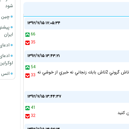
شود
چین ا
۱۳۹۲/۷/۱۵ ۱۷:۰۵:۳۴
پیشنه
ایران
66
35
ادعای
ادعای 
۱۳۹۲/۷/۱۵ ۱۳:۴۳:۲۱
اوکراین
54
ايرانجيب مملكت و داري به چه روزي كشوندن از 5 تا خبر 3تاش گروني 2تاش بابك زنجاني نه خبري از خوشي نه
انس ج
33
۱۳۹۲/۷/۱۵ ۱۳:۴۴:۳۷
41
 کنید
32