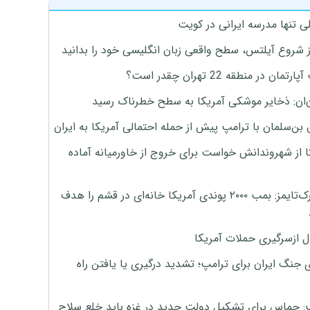
ی تنها مدرسه ایرانی در کویت
ز شروع آیلتس، سطح واقعی زبان انگلیسی خود را بدانید
تمان در منطقه 22 تهران چقدر است؟
‌ان: ذخایر موشکی آمریکا به سطح خطرناک رسید
بن‌سلمان با ترامپ پیش از حمله احتمالی آمریکا به ایران
ا از شهروندانش خواست برای خروج از خاورمیانه آماده
نیویورک‌تایمز: بمب ۲۰۰۰ پوندی آمریکا خانه‌ای در قشم را هدف
ل ازسرگیری حملات آمریکا
 جنگ ایران برای ترامپ؛ تشدید درگیری یا یافتن راه
: حماس برای تشکیل دولت جدید در غزه باید خلع سلاح