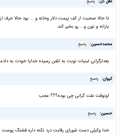
اهل دل:
پاسخ
تا حالا صحبت از كف پيمت دلار وخانه و ... بود حالا حرف ا
يارانه و نون و... رو بخير كند.
محمدحسین:
پاسخ
بعدازگرانی لبنیات نوبت به تلفن رسیده خدایا خودت به داد
کیوان:
پاسخ
اونوقت علت گرانی چی بوده؟؟؟ عجب
حسین:
پاسخ
خدا وکیلی دست شورای رقابت درد نکنه داره قشنگ پوست م