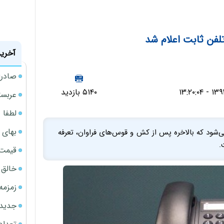
لفن ثابت اعلام شد
آخرین
صادرا
۵۱۴۰ بازدید
عربست
لطفا د
بهای 
‌شود که بالاخره پس از کش و قوس‌های فراوان، تعرفه
.
قیمت نف
خالق ChatGPT زیر ذره‌بین وزارت دادگستری آمر
زمزمه
جدیدتر