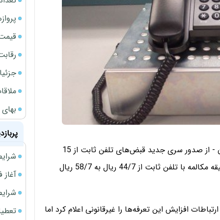
تعداد
پروازهای 
قیمت سکه
رقابت
جزئیا
ملاقات 
بهای 
پربازد
پیش از این مظفر پوررنجبر- مدیرعامل شرکت مخابرات ایران - از صدور سری جدید قبض‌های تلفن ثابت از 15
شرایط فروش 
مهرماه خبر داده و گفته بود که در این قبض‌ها تعرفه هر دقیقه مکالمه با تلفن ثابت از 44/7 ریال به 58/7 ریال
آغاز فروش فوری 
شرایط فرو
باطات افزایش این تعرفه‌ها را غیرقانونی اعلام کرد اما
تعطیلی ادا