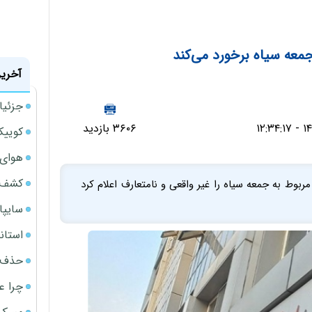
معه سیاه برخورد می‌کند
آخرین
جزئیا
۳۶۰۶ بازدید
کوییک S آپشنال سایپا به ب
هوای 
کشف ب
بوط به جمعه سیاه را غیر واقعی و نامتعارف اعلام کرد
سایپا حدود 36 هزار دست
استانداردهای 122گان
حذف ی
چرا ع