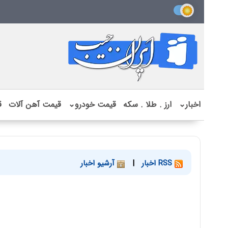
اخبار
⌄
ارز . طلا . سکه
قیمت خودرو
⌄
قیمت آهن آلات
ق
RSS اخبار
|
آرشیو اخبار