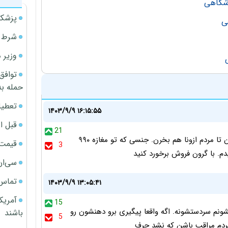
وشگاهی
پزشکی
ی
شرط م
وزیر 
توافق
حمله به
تعطیل
۱۴۰۳/۹/۹ ۱۶:۱۵:۵۵
قبل ا
21
بازم برخورد و بگیر ببند ؟ مغازه دارها یکم انصاف داشته باشن تا مردم ازونا هم بخرن. جنسی که تو مغازه ۹۹۰
قیمت آپار
3
سی‌ان
تماس 
۱۴۰۳/۹/۹ ۱۳:۰۵:۴۱
آمریک
15
ترنتی هست، یکیشونم سردستشونه. اگه واقعا پیگیری برو دهنشون رو
باشند
5
ردم مراقب باشن که نشد حرف