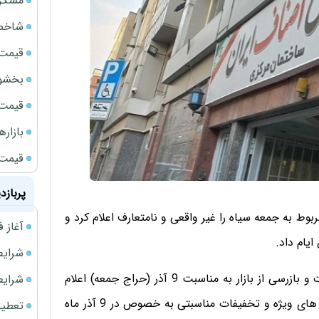
مسکن مهر 
شاخص 
قیمت 
بخشود
قیمت سک
بازار
قیمت نف
پربازد
وط به جمعه سیاه را غیر واقعی و نامتعارف اعلام کرد و
آغاز فروش فوری 
یام داد.
شرایط فروش 
اتاق اصناف ایران با صدور اطلاعیه ای درباره تشدید نظارت و بازرسی از بازار به مناسبت 9 آذر (حراج جمعه) اعلام
شرایط فرو
کرد که با توجه به نزدیکی به سال نو میلادی و آغاز فروش های ویژه و تخفیفات مناسبتی به خصوص در 9 آذر ماه
تعطیلی ادا