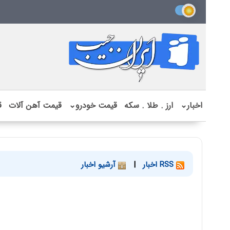
اخبار
⌄
ارز . طلا . سکه
قیمت خودرو
⌄
قیمت آهن آلات
ق
RSS اخبار
|
آرشیو اخبار