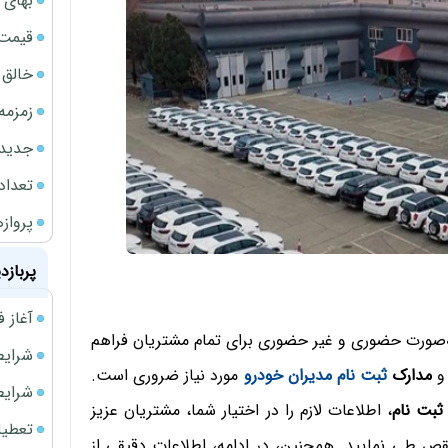
بهای 
قیمت نف
خالق ChatGPT زیر ذره‌بین وزارت دادگستری آمر
زمزمه
جدیدتر
تعداد
پروازهای 
پربازد
آغاز فروش فوری 
‌صورت حضوری و غیر حضوری برای تمام مشتریان فراهم
شرایط فروش 
 و
مدارک
ثبت نام مدیران
خودرو
مورد نیاز ضروری است.
شرایط فرو
 ثبت نام
، اطلاعات لازم را در اختیار شما، مشتریان عزیز
تعطیلی ادا
نقص طی نمایید. همچنین، در ادامه، اطلاعات دقیقی از