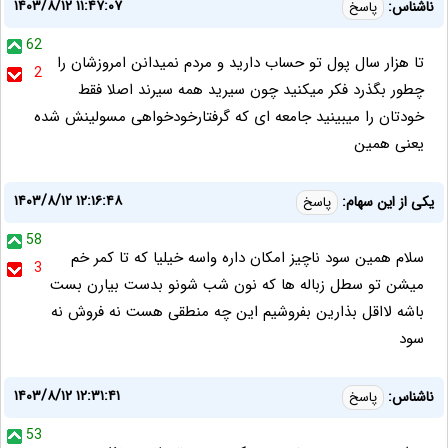
۱۴۰۳/۸/۱۲ ۱۱:۴۷:۰۷
ناشناس:
پاسخ
62
تا هزار سال پول تو حساب دارید و مردم نمیدانن امروزشان را
2
چطور بگذرد فکر میکنید چون سیرید همه سیرند اصلا فقط
خودتان را میبینید جامعه ای که گرفتارخودخواهی مسولینش شده
یعنی همین
۱۴۰۳/۸/۱۲ ۱۲:۱۶:۴۸
یکی از این سهام:
پاسخ
58
سلام همین سود ناچیز امکان داره واسه خیلیا که تا کمر خم
3
میشن تو سطل زباله ها که نون شب شونو بدست بیارن بست
باشه لااقل بذارین بفروشیم این چه منطقی هست نه فروش نه
سود
۱۴۰۳/۸/۱۲ ۱۲:۳۱:۴۱
ناشناس:
پاسخ
53