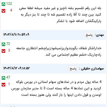
122
بله این رقم تقسیم بشه ناچیز و غیر مفید میشه لطفا سعی
4
کنید بین چند تا آقا زاده تقسیم شه تا چند تا بنز دیگر به
پارکینگشان اضافه شود با تشکر
۱۴۰۳/۸/۱۱ ۲۰:۵۹:۰۹
مهدی:
پاسخ
72
خداراشکر شفاف بگویندواریزنمیشودزیراچشم انتظاری جامعه
3
رادچاریک خشم عظیم اجتماعی می کند.
۱۴۰۳/۸/۱۲ ۰۹:۱۸:۵۲
سهامدارن حقیقی :
پاسخ
47
4 ساله پول مردم و در نمادهای سهام استانی در بورس بلوکه
1
کردید و این نمادها 4 ساله بسته است 3 تا مدیر سازمان بورس
اومدن و قول دادن اینها را باز کنند ولی هنوز بسته است