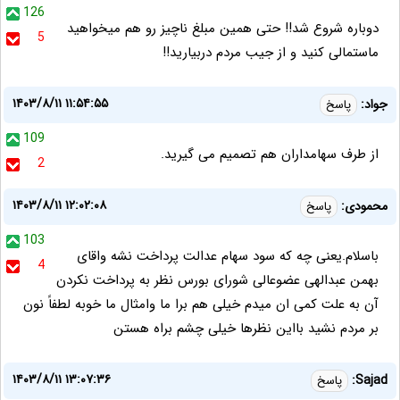
126
دوباره شروع شد!! حتی همین مبلغ ناچیز رو هم میخواهید
5
ماستمالی کنید و از جیب مردم دربیارید!!
۱۴۰۳/۸/۱۱ ۱۱:۵۴:۵۵
جواد:
پاسخ
109
از طرف سهامداران هم تصمیم می گیرید.
2
۱۴۰۳/۸/۱۱ ۱۲:۰۲:۰۸
محمودی:
پاسخ
103
باسلام.یعنی چه که سود سهام عدالت پرداخت نشه واقای
4
بهمن عبدالهی عضوعالی شورای بورس نظر به پرداخت نکردن
آن به علت کمی ان میدم خیلی هم برا ما وامثال ما خوبه لطفاً نون
بر مردم نشید بااین نظرها خیلی چشم براه هستن
۱۴۰۳/۸/۱۱ ۱۳:۰۷:۳۶
Sajad:
پاسخ