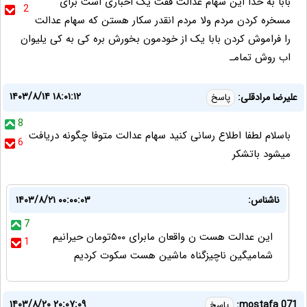
بابا به خدا این سهام عدالت فقت یک اخباری است برای
2
مسخره کردن مردم ولا مردم انقدر سکار هستن که سهام عدالت
را فراموش کردن بابا یک از خودمون بخورش بره کی به کی یلیوان
اب روش تمامـ
۱۴۰۳/۸/۱۴ ۱۸:۰۱:۱۲
علیرضا مرادقلی:
پاسخ
8
باسلام لطفا اطلاع رسانی کنید سهام عدالت متوفا چگونه دریافت
6
میشود باتشکر
ناشناس:
۱۴۰۳/۸/۲۱ ۰۰:۰۰:۰۳
7
این عدالت هست ن واقعان مابرای ۵۰۰تومان حیرانیم
1
شمامیگین ناچیزگناه ماشین هست سکوت کردیم
۱۴۰۳/۸/۲۰ ۲۰:۰۷:۰۹
mostafa 071:
پاسخ