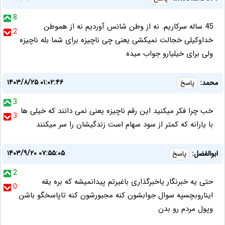
8
45 ساله سرکاریم. نه از وطن شانس آوردیم نه از هموطن
2
خداوکیلی خجالت نمیکشی یعنی چی ناچیزه برای شما بله ناچیزه
ولی برای خیلیارو جواب میده
۱۴۰۳/۸/۲۵ ۰۱:۰۲:۴۶
محمد:
پاسخ
3
خب چرا فکر میکنید این رقم ناچیزه یعنی نمی دانند که خیلی ها
3
با یارانه که کمتر از سود سهام است زندگیشان را سر میکنند
۱۴۰۳/۹/۲۰ ۰۷:۵۵:۰۵
ابوالفضل:
پاسخ
2
حتی یه خبرنگار یاخبرگذاری باغیرتم پیدانمیشه که بره یقه
0
ایناروبچسپه سوال جوابشون کنه مجبورشون کنه تاپاسخگو باشن
وپول مردم رو بدن