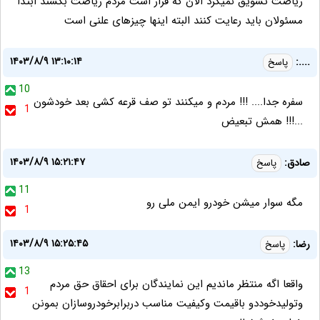
ریاضت تشویق نمیکرد الان که قرار است مردم ریاضت بکشند ابتدا
مسئولان باید رعایت کنند البته اینها چیزهای علنی است
۱۴۰۳/۸/۹ ۱۳:۱۰:۱۴
....:
پاسخ
10
سفره جدا.... !!! مردم و میکنند تو صف قرعه کشی بعد خودشون
1
...!!! همش تبعیض
۱۴۰۳/۸/۹ ۱۵:۲۱:۴۷
صادق:
پاسخ
11
مگه سوار میشن خودرو ایمن ملی رو
1
۱۴۰۳/۸/۹ ۱۵:۲۵:۴۵
رضا:
پاسخ
13
واقعا اگه منتظر ماندیم این نمایندگان برای احقاق حق مردم
1
وتولیدخوددو باقیمت وکیفیت مناسب دربرابرخودروسازان بمونن