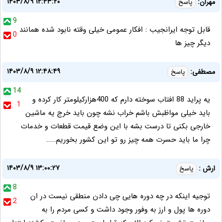
۱۴۰۳/۸/۹ ۱۲:۴۳:۲۰
مهران:
پاسخ
9
قابل توجه ایرانجیب : افکار عمومی خیلی وقته نابود شده همانند
0
دیگر چیز ها
۱۴۰۳/۸/۹ ۱۲:۴۸:۴۹
مصطفی:
پاسخ
14
یه پراید 88 افتاب سوخته دارم که 400هزارکیلومتر کار کرده و
1
باید خیلی مواظبش باشم خراب نشه چون باید خرج یه ماشین
خارجی بکنی تا درست بشه با این وضع قیمت قطعات و خدمات
چرا ما باید حسرت همه چیز رو تو این کشور بخوریم.....
۱۴۰۳/۸/۹ ۱۳:۰۰:۲۷
ارش :
پاسخ
8
توجیه اینکه در چه دوره هایی چی دادن منطقی نیست در ان
2
دوره ها پول و ارز به وفور وجود داشت و کسی مردم را به