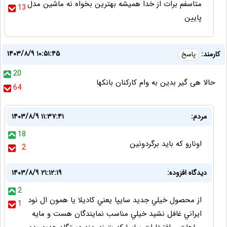
متاسفم برات از خدا همیشه بهترین بخواه نه ماشین مدل
13
پایین
۱۴۰۳/۸/۹ ۱۰:۵۱:۴۵
کارمند:
پاسخ
20
حالا هی گیر بدین به وام کارکنان بانکها
64
مردم:
۱۴۰۳/۸/۹ ۱۱:۳۷:۴۱
18
اونارو که باید برگردونین
2
ديدگاه افزوده:
۱۴۰۳/۸/۹ ۲۱:۱۲:۱۹
2
از محصول خيلي جديد سايپا يعني كاديلا يا همون ال نود
1
ايراني غافل نشيد خيلي مناسب نمايندگان هست و مايه