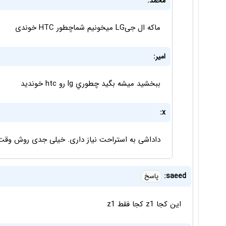
محمد:
ماکه ال جیLG میخونیم شماچطور HTC خوندی
امير:
ببخشيد ميشه بگيد چطوري lg رو htc خونديد
x:
داداشی به استراحت نیاز داری. خیلی جدی روش وقت 
saeed:
پاسخ
این کجا z1 کجا فقط z1