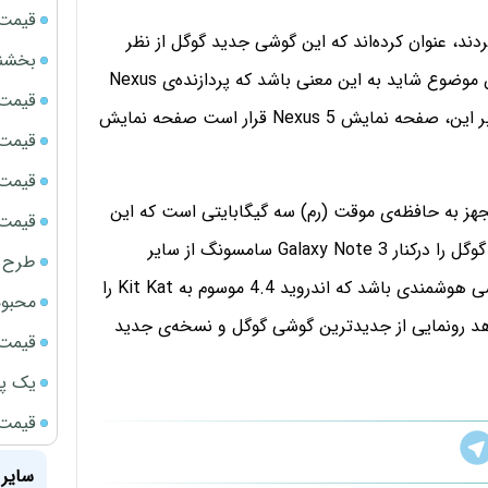
قیمت سک
س 5 را توسط نرم‌افزار GFX Bench تست کردند، عنوان کرده‌اند که این گوشی جدید گوگل از نظر
بخشنامه ف
سرعت پردازش اطلاعات قدرتی بالاتر از Xperia z1 دارد.این موضوع شاید به این معنی باشد که پردازنده‌ی Nexus
قیمت ج
5 از تمام گوشی‌های عرضه‌شده در بازار قوی‌تر است. علاوه بر این، صفحه نمایش Nexus 5 قرار است صفحه نمایش
قیمت سکه
قیمت سک
ر این امکانات و پردازنده‌ی چهارهسته‌ای Nexus 5، مجهز به حافظه‌ی موقت (رم) سه گیگابایتی است که این
قیمت سکه
مولفه از دیگر فاکتورهایی است که این گوشی جدید شرکت گوگل را درکنار Galaxy Note 3 سامسونگ از سایر
طرح ج
رقبایش متمایز می‌سازد.به نظر می‌رسد Nexus 5 اولین گوشی هوشمندی باشد که اندروید 4.4 موسوم به Kit Kat را
محبوب
مهرماه منتظر ماند و شاهد رونمایی از جدید‌ترین گوشی گوگل و نسخه‌ی جدید
قیمت سک
یک پر
قیمت جد
سایر 