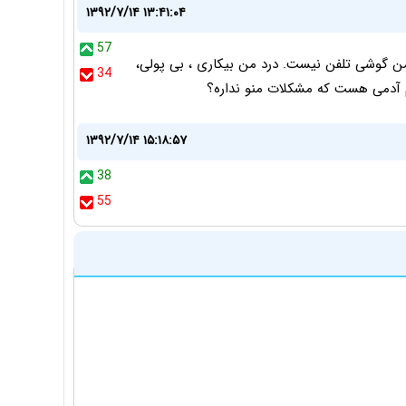
۱۳۹۲/۷/۱۴ ۱۳:۴۱:۰۴
57
من گوشی تلفن نیست. درد من بیکاری ، بی پولی،
34
وم آدمی هست که مشکلات منو نداره؟
۱۳۹۲/۷/۱۴ ۱۵:۱۸:۵۷
38
55