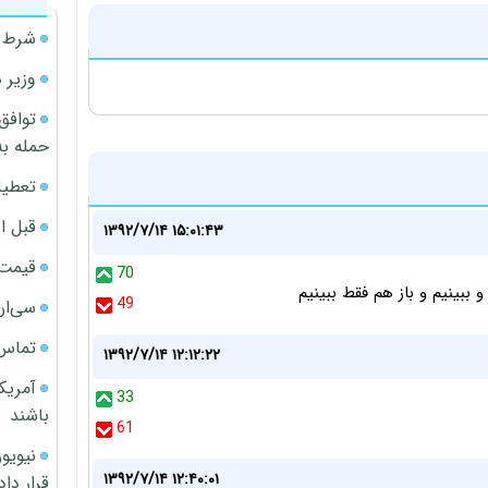
شرط م
وزیر 
توافق
حمله به
تعطیل
قبل ا
۱۳۹۲/۷/۱۴ ۱۵:۰۱:۴۳
قیمت آپار
70
 ببینیم و باز هم فقط ببینیم
49
سی‌ان
تماس 
۱۳۹۲/۷/۱۴ ۱۲:۱۲:۲۲
آمریک
33
باشند
61
۱۳۹۲/۷/۱۴ ۱۲:۴۰:۰۱
قرار داد