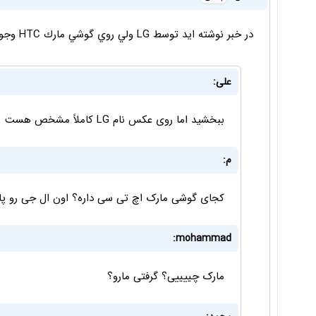
در خبر نوشته ايد توسط LG ولي روي گوشي مارك HTC وجود دارد !!!
علی:
ببخشید اما روی عکس نام LG کاملاً مشخص هست
م:
کجای گوشی مارک اچ تی سی داره؟ اون ال جی رو پ
mohammad:
مارک چییییی؟ گرفتی مارو؟