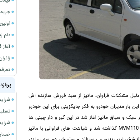
قیمت 
جریمه ۵۳۰ همتی شرکت 
اولین بخش
دام ز
آغاز فر
زائران
تعرفه
پربازد
در این سال به دلیل مشکلات فراوان، ماتیز از سبد فروش سازنده اش
شرایط فروش 
ین بار مدیران خودرو به فکر جایگزینی برای این خودرو
تعطیلی ادا
 سبک و سیاق ماتیز آغاز شد در این گیر و دار چینی ها
شرایط فرو
ورژنی شبیه به ماتیز را تولید می کردند که نامش در ایران MVM110 گذاشته شد و شباهت های فراوانی با ماتیز
خسارت
بی کمتر از شش لیتر بنزین می سوزاند و موتورش هم سه سیلندر