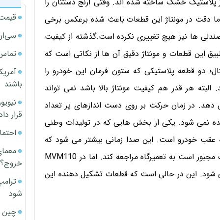
 پلاستیک خشک ساخته شده اند. وقتی آرنج دستتان را
قیمت آپار
اما دقت در مونتاژ این قطعات باعث شده برعکس برخی
سی‌ان
صندلی ها نیز هیچ تغییری نکرده است.گذشته از کیفیت
تماس 
یق این قطعات و مونتاژ دقیق آن ها از نکاتی است که
ال؛ دو قطعه پلاستیکی که ستون فرمان این خودرو را
آمریک
باشند
بته هر قدر هم کیفیت مونتاژ بالا باشد نمی تواند
هد. در زمان حرکت بر روی دست اندازهای پر تعداد
قرار داد
یده نمی شود. یکی از بخش هایی که در تولیدات وطنی
احتما
 عقب خودرو است. این صدا زمانی بیشتر می شود که
معمای
خودرو چند صباحی از کارکردش می گذرد و در نهایت مالک مجبور است به تعمیرگاه مراجعه کند. اما در MVM110
خروج؟
می شود. این در حالی است که قطعات تشکیل دهنده این
ترامپ
شود
چین ا