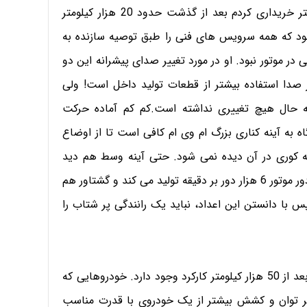
به رغم اینکه هر دو این خودروها را به صورت صفر کیلومتر خریداری کردم بعد از گذشت حدود 20 هزار کیلومتر
بود که همه سرویس های فنی را طبق توصیه سازنده به
 در موتور نبود. او در مورد تغییر صدای پیشرانه این دو
ر صدا استفاده بیشتر از قطعات تولید داخل است! ولی
ه حال هیچ تغییری نداشته است.کم کم آماده حرکت
به آینه کناری بزرگ ام وی ام کافی است تا از اوضاع
ه کوری در آن دیده نمی شود. حتی آینه وسط هم دید
مناسبی دارد. موتور این خودرو فقط 51 اسب بخار نیرو در دور موتور 6 هزار دور بر دقیقه تولید می کند و گشتاور هم
 متر در دورهای 3500 تا 4000 نیست. پس با دانستن این اعداد، نباید یک رانندگی پر شتاب را
اما یک نکته در مورد رانندگی با این گونه خودروها آن هم بعد از 50 هزار کیلومتر کارکرد وجود دارد. خودروهایی که
کثر توان و کشش بیشتر از یک خودروی با قدرت مناسب