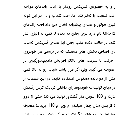
 و به خصوص گیربکس زودتر با افت راندمان مواجه
ت کیفیت را کمتر کند اما، افت شتاب و ... در این گونه
یری موتور و صدای پیشرانه نشان می داد افت راندمان
بسیار اندک است اما گیربکس پنج سرعته آن که اختصاراً QR512 نام دارد برای رفتن به دنده 3 کمی به انرژی نیاز
 شد. در حالت دنده عقب رفتن نیز صدای گیربکس نسبت
داهای اضافی بخش های مختلف که در بررسی هر خودروی
 حرکت با سرعت های بالاتر افزایش دادیم.دورگیری در
رت می گیرد ولی اگر قرار باشد شیب رو به بالا کمی
 از دو دنده معکوس استفاده کنید. در این قسمت از
 در میان تولیدات خودروسازان داخلی نزدیک ترین رقیبش
یعنی پراید 111 با موتوری چهار سیلندر که 63 اسب بخار قدرت و 103 نیوتن متر گشتاور تولید می کند حتی از دوو
ماتیز هم پیشی می گیرد. هر چند 111 به سختی می تواند از پس مدل چهار سیلندر ام وی ام 110 بربیاید.مصرف
سوخت این خودرو نیز تغییری نکرده است و هنوز هم مثل روز اول کمی بیشتر از 5 لیتر در سیکل ترکیبی می سوزاند.