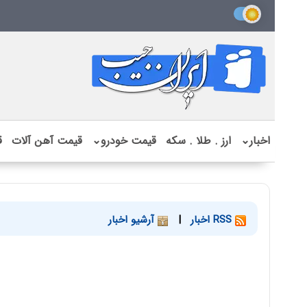
اخبار
⌄
ارز . طلا . سکه
قیمت خودرو
⌄
قیمت آهن آلات
ق
RSS اخبار
|
آرشیو اخبار