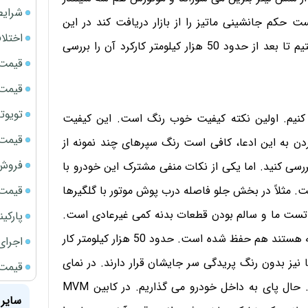
شرایط
کم جانشینی ماتیز را از بازار دریافت کند در این
اختلا
شماره به سراغ یکی از نمونه های 3 سیلندر این خودرو رفتیم تا بعد از حدود 50 هزار کیلومتر کارکرد آن را بررسی
قیمت سک
قیمت سک
تویوتا bZ5 برای نخستین بار وارد بازار ای
کنیم. اولین نکته کیفیت خوب رنگ است. این کیفیت
قیمت سک
دن به این ادعا، کافی است رنگ سپرهای چند نمونه از
فروش فور
ی کنید. اما یکی از نکات منفی مشترک این خودرو با
قیمت ج
ت. مثلاً در بخش جلو فاصله درب پوش موتور با گلگیرها
 تست ما و سالم بودن قطعات بدنه کمی غیرعادی است.
پارکی
این کیفت خوب رنگ حتی در پشت آینه ها که همرنگ بدنه هستند هم حفظ شده است. حدود 50 هزار کیلومتر کار
اجرای
ا نیز بدون رنگ پریدگی سر جایشان قرار دارند. در نمای
قیمت سک
عقب هم هیچ افتی در کیفیت قطعات مشاهده نمی شود. حال پای به داخل خودرو می گذاریم. در کابین MVM
سایر 