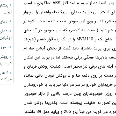
کمربندها در جلو و عقب سه نقطه ای هستند. ترمزها نیز به یمن استفاده از سیستم ضد قفل ABS عملکردی مناسب
پیشنه
ایران
ای است. می توانید صدای موزیک دلخواهتان را از چهار
 پخشی که بر روی این خودرو نصب شده است علاوه بر
ادعای
خش فرمت MP3 کیفیت مناسبی هم دارد (نسبت به کلاسی که این خودرو در آن جای
ادعای 
اوکراین
می گیرد). اگر با توجه به ابعاد و مصرف سوخت، پراید 111 هاچ بک و MVM110 را در یک رده قرار دهیم (هرچند
انس ج
رقیب سرسخت تری برای پراید باشد)، باید گفت از بخش آپشن ها، ام
رویتر
یشه بالابرها همگی برقی هستند اما در پراید این امکان
دوش‌پرت
 آینه های برقی نیز مجهز است. کیفیت روکش فرمان و
4 عا
 که بعد از 50 هزار کیلومتر اثر دست بر روی دکمه ها و یا روکش فرمان باقی نمانده
می‌کنند
ر خریداران خودرو در سراسر دنیا نیز باید با خودروسازان
تا 10سال پیش تصور اینکه روزی خودروسازان چین درصد بالایی از بازار خودروی
 این تصور به حقیقت پیوسته است. بگذریم! روشن شدن
موتور همراه با نرمی صورت می گیرد. مالک خودرو در این مورد می گوید: من قبلاً پژو 206 و پراید مدل 89 داشتم.