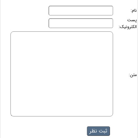
نام:
پست
الکترونیک:
متن: