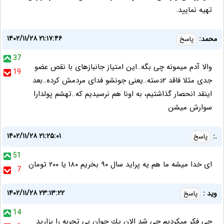
تهیه نمایید.
۱۴۰۲/۱۱/۲۸ ۲۱:۱۷:۴۶
محمد:
پاسخ
37
والا آدم میمونه چی بگه..این امتیاز جانبازهای با نقص عضو
19
جدی مثلا فاقد ۲دسته..یعنی جونشو فدای مردمش کرده..بعد
اینقد انحصار گذاشتیم، به اونا هم نرسیدیم که..تهشم پولدارا
سوارش میشن
۱۴۰۲/۱۱/۲۸ ۲۱:۲۵:۰۱
.:
پاسخ
51
ای خدا میشه ما هم یه پراید سال ۹۰ بخریم ۱۸۰ یا ۲۰۰ تومان
7
۱۴۰۲/۱۱/۲۸ ۲۳:۱۳:۲۲
ويد :
پاسخ
14
چى فكر ميكرديم چى شد الان يك جوان بى تجربه را بزاريد