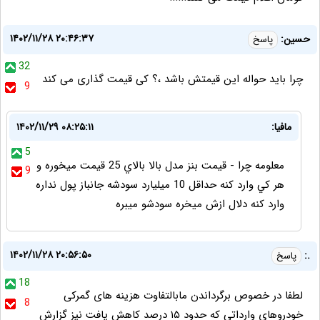
۱۴۰۲/۱۱/۲۸ ۲۰:۴۶:۳۷
حسین:
پاسخ
32
چرا باید حواله این قیمتش باشد ،؟ کی قیمت گذاری می کند
9
مافيا:
۱۴۰۲/۱۱/۲۹ ۰۸:۲۵:۱۱
5
معلومه چرا - قيمت بنز مدل بالا بالاي 25 قيمت ميخوره و
9
هر كي وارد كنه حداقل 10 ميليارد سودشه جانباز پول نداره
وارد كنه دلال ازش ميخره سودشو ميبره
۱۴۰۲/۱۱/۲۸ ۲۰:۵۶:۵۰
.:
پاسخ
18
لطفا در خصوص برگرداندن مابالتفاوت هزینه های گمرکی
8
خودروهای وارداتی که حدود ۱۵ درصد کاهش یافت نیز گزارش