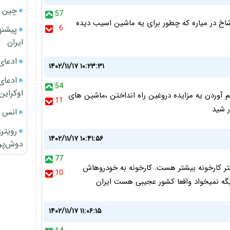
چین ا
57
شاخ در میاره که چطور برای یه ماشین اسیب دیده
6
پیشنه
ایران
ادعای
۱۴۰۲/۱۱/۱۷ ۱۰:۲۳:۳۱
ادعای 
54
اوکراین
آوردن یه مزایده دروغین راه انداختن ،ماشین های
11
ر شید
انس ج
رویتر
۱۴۰۲/۱۱/۱۷ ۱۰:۴۱:۵۶
دوش‌پرت
77
تر کارخونه بیشتر هست. کارخونه به خودروهاش
10
یگه نمیخواد واقعا کشور عجیبی هست ایران
۱۴۰۲/۱۱/۱۷ ۱۱:۰۶:۱۵