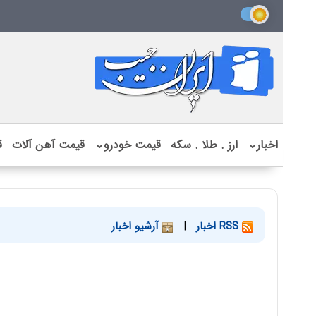
اخبار
⌄
ارز . طلا . سکه
قیمت خودرو
⌄
قیمت آهن آلات
ق
RSS اخبار
|
آرشیو اخبار