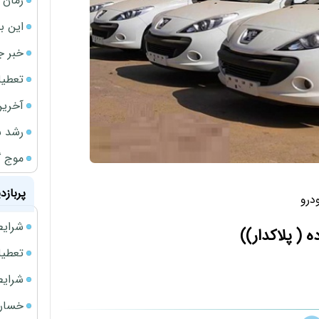
زمان ش
این ب
خبر ج
تعطیلی نخس
آخرین
رشد س
موج گ
پربازد
ودرو
شرایط فروش 
( پلاكدار))
تعطیلی ادا
شرایط فرو
خسارت