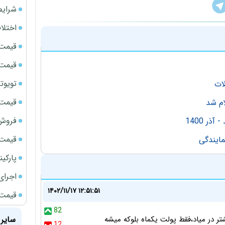
شرایط
اختلا
قیمت سک
قیمت سک
تویوتا bZ5 برای نخستین بار وارد بازار ای
ات
قیمت سک
م شد
فروش فور
ر 1400
قیمت ج
مایندگی
پارکی
اجرای
۱۴۰۲/۱۱/۱۷ ۱۲:۵۱:۵۱
قیمت سک
82
سایر 
یشتر در میاد،فقط پولت یکماه بلوکه میشه
12