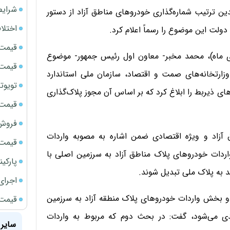
شرایط
 ترتیب شماره‌گذاری خودروهای مناطق آزاد از دستور
اختلا
لت این موضوع را رسماً اعلام کرد.
قیمت سک
 گذشت حدود ٩ ماه، سه‌شنبه هفته گذشته (١٩ دی ماه)، محمد مخبر- معاون اول رئیس جمهور- موضوع
قیمت سک
وزارتخانه‌های صمت و اقتصاد، سازمان ملی استاندارد
تویوتا bZ5 برای نخستین بار وارد بازار ای
های ذیربط را ابلاغ کرد که بر اساس آن مجوز پلاک‌گذاری
قیمت سک
فروش فور
ق آزاد و ویژه اقتصادی ضمن اشاره به مصوبه واردات
قیمت ج
ردات خودروهای پلاک مناطق آزاد به سرزمین اصلی با
پارکی
 به پلاک ملی تبدیل شوند.
اجرای
 دو بخش واردات خودروهای پلاک منطقه آزاد به سرزمین
قیمت سک
دی می‌شود، گفت: در بحث دوم که مربوط به واردات
سایر 