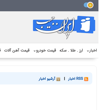
اخبار
⌄
ارز . طلا . سکه
قیمت خودرو
⌄
قیمت آهن آلات
ق
RSS اخبار
|
آرشیو اخبار