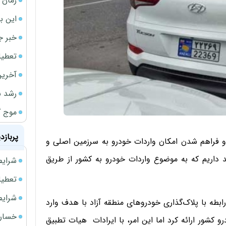
زمان ش
این ب
خبر ج
تعطیلی نخس
آخرین
رشد س
موج گ
پربازد
 و فراهم شدن امکان واردات خودرو به سرزمین اصلی و
 داریم که به موضوع واردات خودرو به کشور از طریق
شرایط فروش 
تعطیلی ادا
شرایط فرو
بطه با پلاک‌گذاری خودروهای منطقه آزاد با هدف وارد
خسارت
 کشور ارائه کرد اما این امر، با ایرادات هیات تطبیق