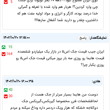
توی ایران ممنوع نبود؟! دهه ۶۰ بجز تویوتا برای جنگ
5
چی وارد کردین؟! هربار هم وارد شده با تعرفه و گمرکی
خدا درصد بوده، کارگر و انرژی و مواد اولیه مفت هم که
داشتین، چقدر رو دارید شما آشغال سازها!!!
۱۴۰۲/۱۰/۲۰ ۱۲:۱۵:۰۰
نمایشگاهدار:
پاسخ
15
ایران جیب قیمت جک اس۵ در بازار یک میلیاردو ششصده.
164
قیمت هایما رو روزی سه بار بروز میکنی قیمت جک اس۵ رو
روزی یکبار چرا؟
هادی:
۱۴۰۲/۱۰/۲۰ ۱۶:۰۰:۳۵
43
دوست من هایما بسیار سرتر از جک هست از
30
لحاظشخصات فنی مخصوصا گیربکس،گیربکس جک
دوکلاجه خشکه که هزار ویک دردسر داره وداغ میکنه و مردم