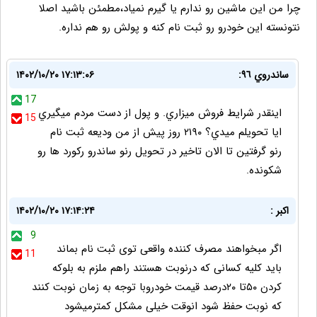
چرا من این ماشین رو ندارم یا گیرم نمیاد،مطمئن باشید اصلا
نتونسته این خودرو رو ثبت نام کنه و پولش رو هم نداره.
ساندروي ٩٦:
۱۴۰۲/۱۰/۲۰ ۱۷:۱۳:۰۶
17
اينقدر شرايط فروش ميزاري. و پول از دست مردم ميگيري
15
ايا تحويلم ميدي؟ ٢١٩٠ روز پيش از من وديعه ثبت نام
رنو گرفتين تا الان تاخير در تحويل رنو ساندرو ركورد ها رو
شكونده.
اکبر :
۱۴۰۲/۱۰/۲۰ ۱۷:۱۴:۲۴
9
اگر مبخواهند مصرف کننده واقعی توی ثبت نام بماند
11
باید کلیه کسانی که درنوبت هستند راهم ملزم به بلوکه
کردن ۵۰تا ۲۰درصد قیمت خودروبا توجه به زمان نوبت کنند
که نوبت حفظ شود انوقت خیلی مشکل کمترمیشود