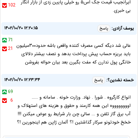
ایرانجیب قیمت جک اس۵ رو خیلی پایین زدی از بازار انگار
102
بی خبری.
۱۴۰۲/۱۰/۲۰ ۱۲:۲۰:۱۵
یوسف آزادی:
پاسخ
71
عالی شد دیگه کسی مصرف کننده واقعی باشه حدود۳۰۰میلیون
21
باید بریزه حساب پیش پرداخت بدهد و نصف بیشتر دلالای
خانگی پول ندارن که مفت بگیرن بعد بیان حواله بفروشن
۱۴۰۲/۱۰/۲۰ ۱۲:۲۳:۳۴
خسته نشدین؟:
پاسخ
69
انواع کارگروه . شورا . نهاد. وزارت خونه . سامانه و .....
6
اووووووووه این همه کارمند و حقوق و هزینه های استهلاک و
آب برق گاز تلفن و ... سالی چن بار شرایط رو عوض میکنن !!!
خخخ خودتونو سرکار گذاشتین !؟ آلمان ژاپن هم اینجورین !؟