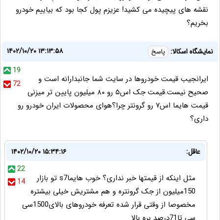
نقشه های پیچیده می کشید! عزیزم پول کجا بود که بیاییم خودرو
بخریم؟
۱۴۰۲/۱۰/۲۰ ۱۳:۱۳:۵۸
نمایشگاه اسکالا:
پاسخ
19
ایرانجیب قیمت خودروها در سایت شما جانبدارانه است و
72
صحیح نیست.قیمت جک اس۵ رو ۸۰ میلیون پایین تر میزنی
قیمت هایما اس۷ رو گرونتر چرا؟هوای محصولات ایران خودرو رو
داری؟
عاقل:
۱۴۰۲/۱۰/۲۰ ۱۵:۳۴:۱۶
22
مثل اینکه از قیمتها خبر نداری؟ خوب هایماs7 تو بازار
14
150میلیون از جک گرونتره و هم مشتریش خیلی بیشتره
مخصوصا از وقتی قرار شده تعرفه خودروهای بالای1500سی
سی تا71درصد بره بالا