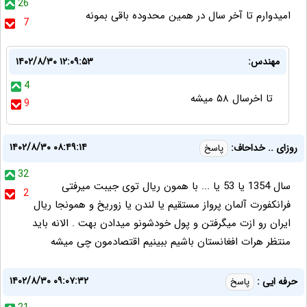
26
امیدوارم تا آخر سال در همین محدوده باقی بمونه
7
مهندس:
۱۴۰۲/۸/۳۰ ۱۲:۰۹:۵۳
4
تا اخرسال ۵۸ میشه
9
۱۴۰۲/۸/۳۰ ۰۸:۴۹:۱۴
روزای .. خداحاف:
پاسخ
32
سال 1354 یا 53 یا ... با همون ریال توی جیبت میرفتی
2
فرانکفورت آلمان پرواز مستقیم یا لندن یا زوریخ و همونجا ریال
ایران رو ازت میگرفتن و پول خودشونو میدادن بهت . الانه باید
منتظر هرات افغانستان باشیم ببینیم اقتصادمون چی میشه
۱۴۰۲/۸/۳۰ ۰۹:۰۷:۳۲
حرفه ایی :
پاسخ