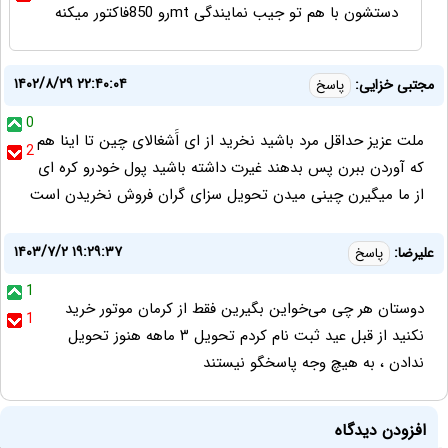
دستشون با هم تو جیب نمایندگی mtرو 850فاکتور میکنه
۱۴۰۲/۸/۲۹ ۲۲:۴۰:۰۴
مجتبی خزایی:
پاسخ
0
ملت عزیز حداقل مرد باشید نخرید از ای اََشغالای چین تا اینا هم
2
که آوردن ببرن پس بدهند غیرت داشته باشید پول خودرو کره ای
از ما میگیرن چینی میدن تحویل سزای گران فروش نخریدن است
۱۴۰۳/۷/۲ ۱۹:۲۹:۳۷
علیرضا:
پاسخ
1
دوستان هر چی می‌خواین بگیرین فقط از کرمان موتور خرید
1
نکنید از قبل عید ثبت نام کردم تحویل ۳ ماهه هنوز تحویل
ندادن ، به هیچ وجه پاسخگو نیستند
افزودن دیدگاه