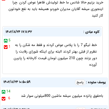
خرید بزنیم حالا شانس ما خط تولیدش ظاهرا عوض کردن .چرا
اینجوری میشه آقایان مدیران خوردو همیشه باید به نفع خودتون
کار کنید
کاوه عبادی :
۱۴۰۲/۸/۲۴ ۱۷:۱۱:۳۲
5
خط تیگو 7 را با پلاس عوض کردند و فقط مه شکن را به
1
نظرم از قبلی بهتر کردند البته برای اینکه شورای رقابت را
دور بزنند چون 210 میلیون تومان قیمت کارخانه را پایین
آورده
۱۴۰۲/۸/۲۴ ۱۰:۵۰:۵۹
یوسف ستوده :
پاسخ
14
باحقوق پانزده میلیون میشه ماشین 800میلونی سوار شد
6