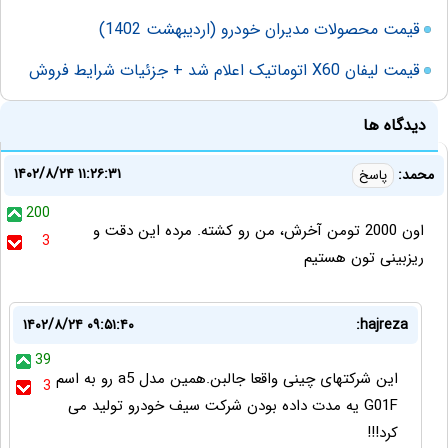
قیمت محصولات مدیران خودرو (اردیبهشت 1402)
قیمت لیفان X60 اتوماتیک اعلام شد + جزئیات شرایط فروش
دیدگاه ها
۱۴۰۲/۸/۲۴ ۱۱:۲۶:۳۱
محمد:
پاسخ
200
اون 2000 تومن آخرش، من رو کشته. مرده این دقت و
3
ریزبینی تون هستیم
۱۴۰۲/۸/۲۴ ۰۹:۵۱:۴۰
hajreza:
39
این شرکتهای چینی واقعا جالبن.همین مدل a5 رو به اسم
3
G01F یه مدت داده بودن شرکت سیف خودرو تولید می
کرد!!!