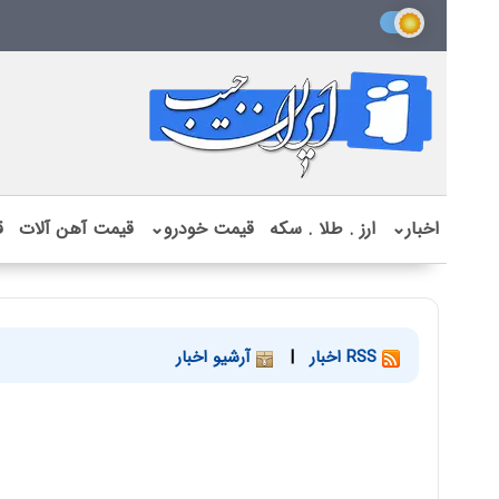
اخبار
⌄
ارز . طلا . سکه
قیمت خودرو
⌄
قیمت آهن آلات
ق
RSS اخبار
|
آرشیو اخبار