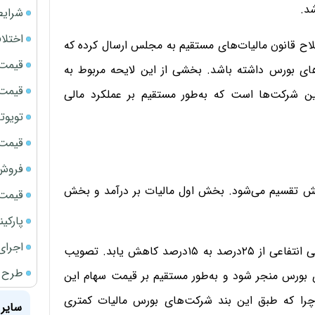
د.
شرایط
اختلا
صلاح قانون مالیات‌های مستقیم به مجلس ارسال کرده که
قیمت سک
ای بورس داشته باشد. بخشی از این لایحه مربوط به
قیمت سک
 شرکت‌ها است که به‌طور مستقیم بر عملکرد مالی
تویوتا bZ5 برای نخستین بار وارد بازار ای
قیمت سک
فروش فور
فاد این لایحه مالیات بر شرکت‌های حقوقی به ۲بخش تقسیم می‌شود. بخش اول مالیات بر درآمد و بخش
قیمت ج
پارکی
اجرای
دولت پیشنهاد کرده مالیات بر درآمد اشخاص حقوقی ایرانی انتفاعی از ۲۵درصد به ۱۵درصد کاهش یابد. تصویب
طرح ج
ای بورس منجر شود و به‌طور مستقیم بر قیمت سهام این
را که طبق این بند شرکت‌های بورس مالیات کمتری
سایر 