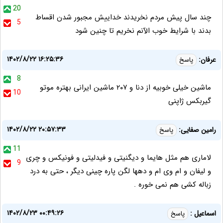
20
چند سال پیش مردم نخریدند خداییش مجبور شدن اقساط
5
بدند با شرایط خوب الآنم نخریم تا چنین شود
۱۴۰۲/۸/۲۲ ۱۶:۲۵:۳۶
عرفان:
پاسخ
8
ماشین خیلی خوبیه از دنا و ۲۰۷ ماشین ایرانی بهتره موتو
10
گیربکس ژاپنی
۱۴۰۲/۸/۲۲ ۲۰:۵۷:۳۳
رامین صفایی:
پاسخ
11
لاماری هم مثل هایما و دیگنیتی و فیدلیتی و فونیکس و چری
9
و لیفان و ام وی ام و دهها لگن پاره چینی دیگر ، حتی به درد
زباله کشی هم نمی خوره .
۱۴۰۲/۸/۲۳ ۰۰:۴۹:۲۶
اسماعیل :
پاسخ