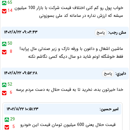
65
خواب پول رو کم کنی اختلاف قیمت شرکت با بازار 100 میلیون
14
میشه که ارزش نداره در سامانه کد ملی بسوزونی
۱۴۰۲/۸/۲۲ ۰۹:۰۴:۴۳
مش رجب:
پاسخ
50
ماشین اشغال و داغون با ورقه نازک و زیر صندلی مال پراید!
8
فقط خوشگله اونم شاید دو سال دیگه کسی نگاشم نکنه
۱۴۰۲/۸/۲۲ ۰۹:۵۲:۲۸
دليري:
پاسخ
52
خدا خيرتون بده، نخريد تا به قيمت حلال به دست مردم برسه
6
امیر حسین:
۱۴۰۲/۸/۲۲ ۱۰:۵۱:۲۳
29
قیمت حلال یعنی 600 میلیون تومان قیمت این خودرو
5