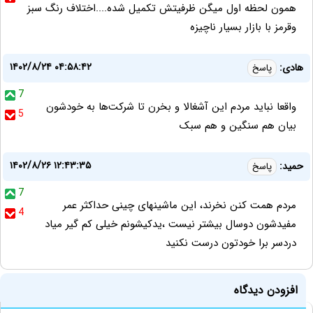
همون لحظه اول میگن ظرفیتش تکمیل شده....اختلاف رنگ سبز
وقرمز با بازار بسیار ناچیزه
۱۴۰۲/۸/۲۴ ۰۴:۵۸:۴۲
هادی:
پاسخ
7
واقعا نباید مردم این آشغالا و بخرن تا شرکت‌ها به خودشون
5
بیان هم سنگین و هم سبک
۱۴۰۲/۸/۲۶ ۱۲:۴۳:۳۵
حمید:
پاسخ
7
مردم همت کنن نخرند، این ماشینهای چینی حداکثر عمر
4
مفیدشون دوسال بیشتر نیست ،یدکیشونم خیلی کم گیر میاد
دردسر برا خودتون درست نکنید
افزودن دیدگاه