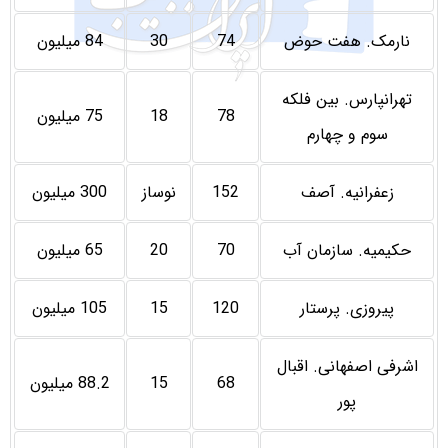
نارمک. هفت حوض
74
30
84 میلیون
تهرانپارس. بین فلکه
78
18
75 میلیون
سوم و چهارم
زعفرانیه. آصف
152
نوساز
300 میلیون
حکیمیه. سازمان آب
70
20
65 میلیون
پیروزی. پرستار
120
15
105 میلیون
اشرفی اصفهانی. اقبال
68
15
88.2 میلیون
پور