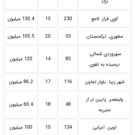
نژاد
کوی فراز. لامع
230
15
130.4 میلیون
مطهری. ترکمنستان
53
20
105.5 میلیون
سهروردی شمالی.
85
14
120 میلیون
نرسیده به تقوی
شهر زیبا. بلوار تعاون
116
17
86.2 میلیون
ولیعصر. پایین تر از
48
18
60.4 میلیون
منیریه
اوین. اعرابی
134
15
100 میلیون