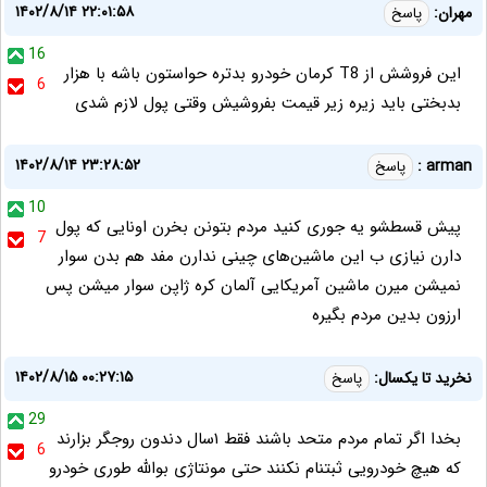
۱۴۰۲/۸/۱۴ ۲۲:۰۱:۵۸
مهران:
پاسخ
16
این فروشش از T8 کرمان خودرو بدتره حواستون باشه با هزار
6
بدبختی باید زیره زیر قیمت بفروشیش وقتی پول لازم شدی
۱۴۰۲/۸/۱۴ ۲۳:۲۸:۵۲
arman :
پاسخ
10
پیش قسطشو یه جوری کنید مردم بتونن بخرن اونایی که پول
7
دارن نیازی ب این ماشین‌های چینی ندارن مفد هم بدن سوار
نمیشن میرن ماشین آمریکایی آلمان کره ژاپن سوار میشن پس
ارزون بدین مردم بگیره
۱۴۰۲/۸/۱۵ ۰۰:۲۷:۱۵
نخرید تا یکسال:
پاسخ
29
بخدا اگر تمام مردم متحد باشند فقط ۱سال دندون روجگر بزارند
6
که هیچ خودرویی ثبتنام نکنند حتی مونتاژی بوالله طوری خودرو