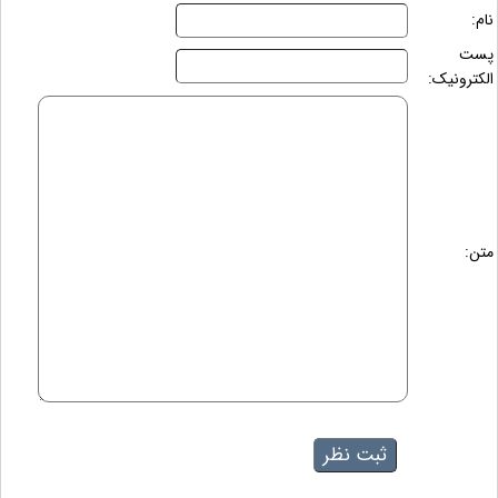
نام:
پست
الکترونیک:
متن: