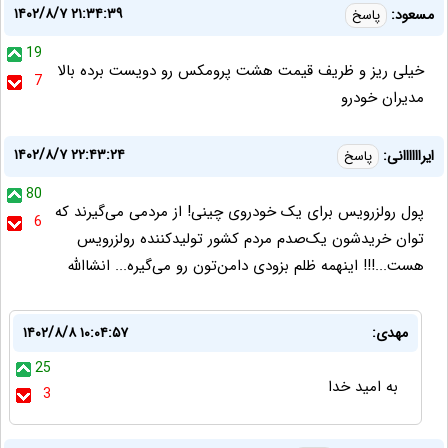
۱۴۰۲/۸/۷ ۲۱:۳۴:۳۹
مسعود:
پاسخ
19
خیلی ریز و ظریف قیمت هشت پرومکس رو دویست برده بالا
7
مدیران خودرو
۱۴۰۲/۸/۷ ۲۲:۴۳:۲۴
ایراااااانی:
پاسخ
80
پول رولزرویس برای یک خودروی چینی! از مردمی می‌گیرند که
6
توان خریدشون یک‌صدم مردم کشور تولیدکننده رولزرویس
هست...!!! اینهمه ظلم بزودی دامن‌تون رو می‌گیره... انشاالله
مهدی:
۱۴۰۲/۸/۸ ۱۰:۰۴:۵۷
25
به امید خدا
3