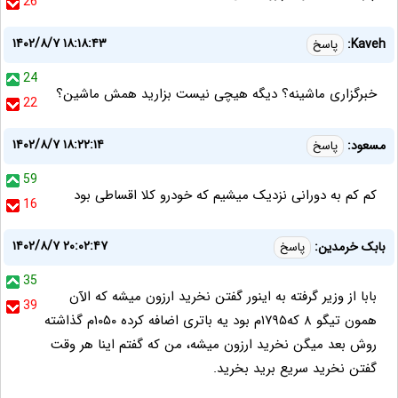
26
۱۴۰۲/۸/۷ ۱۸:۱۸:۴۳
Kaveh:
پاسخ
24
خبرگزاری ماشینه؟ دیگه هیچی نیست بزارید همش ماشین؟
22
۱۴۰۲/۸/۷ ۱۸:۲۲:۱۴
مسعود:
پاسخ
59
کم کم به دورانی نزدیک میشیم که خودرو کلا اقساطی بود
16
۱۴۰۲/۸/۷ ۲۰:۰۲:۴۷
بابک خرمدین:
پاسخ
35
بابا از وزیر گرفته به اینور گفتن نخرید ارزون میشه که الآن
39
همون تیگو ۸ که۱۷۹۵م بود یه باتری اضافه کرده ۱۰۵۰م گذاشته
روش بعد میگن نخرید ارزون میشه، من که گفتم اینا هر وقت
گفتن نخرید سریع برید بخرید.