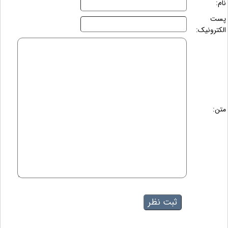
نام:
پست
الکترونیک:
متن: