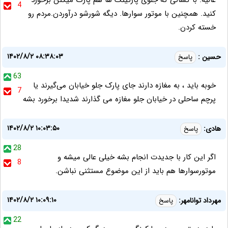
عالیه. با کسانی که جلوی پارکینگ ها هم پارک میکنن برخورد
4
کنید. همچنین با موتور سوارها. دیگه شورشو درآوردن.مردم رو
خسته کردن.
۱۴۰۲/۸/۲ ۰۸:۳۸:۰۳
حسین :
پاسخ
63
خوبه باید ، به مغازه دارند جای پارک جلو خیابان می‌گیرند یا
7
پرچم ساحلی در خیابان جلو مغازه می گذارند شدیدا برخورد بشه
۱۴۰۲/۸/۲ ۱۰:۰۳:۵۰
هادی:
پاسخ
28
اگر این کار با جدیدت انجام بشه خیلی عالی میشه و
8
موتورسوارها هم باید از این موضوع مستثنی نباشن.
۱۴۰۲/۸/۲ ۱۰:۰۹:۱۰
مهرداد توانامهر:
پاسخ
22