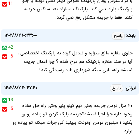
با در دسترس بودن پاركينگ عمومي ديگر كسي دوبله يا جلو
11
پاركينگ پارك نمي كند. پاركينگ بسازند بعد سنگين جريمه
كنند. فقط با جريمه مشكل رفع نمي گردد.
۱۴۰۲/۸/۲ ۱۰:۳۳:۰۰
بابک:
پاسخ
42
جلوی مغازه مانع میزاره و تبدیل کرده به پارکینگ اختصاصی ،
5
آیا در سند مغازه پارکینگ هم درج شده ؟ چرا اعمال جریمه
نمیشه راهنمایی میگه شهرداری باید رسیدگی کنه !
۱۴۰۲/۸/۲ ۱۲:۴۷:۴۰
ایرانی:
پاسخ
13
۴۰ هزار تومن جریمه یعنی نیم کیلو پنیر وقتی راه حل ساده
5
وجود داره چرا اجرا نمیشه؟جریمه پارک کردن تو پیاده رو رو
بکنید ۱ میلیون تومن اونوقت ببینید کی جرات میکنه تو پیاده رو
بزاره