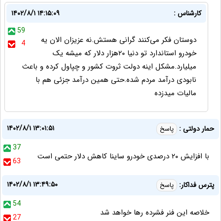
کارشناس :
۱۴۰۲/۸/۱ ۱۴:۱۵:۰۹
59
دوستان فکر می‌کنند گرانی هستش.نه عزیزان الان یه
4
خودرو استاندارد تو دنیا ۲۰هزار دلار که میشه یک
میلیارد.مشکل اینه دولت ثروت کشور و چپاول کرده و باعث
نابودی درآمد مردم شده.حتی همین درآمد جزئی هم با
مالیات میدزده
۱۴۰۲/۸/۱ ۱۳:۰۱:۵۱
حمار دولتی :
پاسخ
37
با افزایش ۲۰ درصدی خودرو ساینا کاهش دلار حتمی است
63
۱۴۰۲/۸/۱ ۱۳:۴۹:۵۰
پترس فداکار:
پاسخ
54
خلاصه این فنر فشرده رها خواهد شد
27