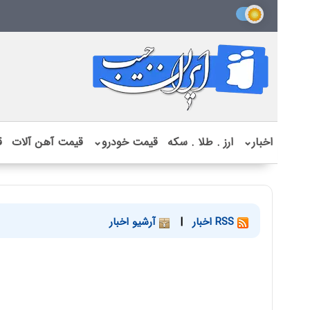
اخبار
⌄
ارز . طلا . سکه
قیمت خودرو
⌄
قیمت آهن آلات
ق
RSS اخبار
|
آرشیو اخبار