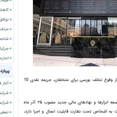
قیمت گ
کاهش 34 درصدی فروش خودروسازان د
توافق ایر
حذف 14 هزار میلیارد تومان سود کاغذی بانک
شاخص کل از م
جزئیا
اجاره ا
پربازد
مدیر پیگیری تخلفات سازمان بورس گفت: در صورت احراز وقوع تخلف بورسی برای متخلفان، جریمه نقدی 10
آغاز فروش فوری 
شرایط فروش 
سمیه‌سادات آقامیری، افزود: به‌ موجب ماده ۱۴ قانون توسعه ابزارها و نهادهای مالی جدید مصوب ۲۵ آذر ماه
شرایط فرو
بت به اشخاص تحت نظارت قابلیت اعمال و اجرا دارد،
تعطیلی ادا