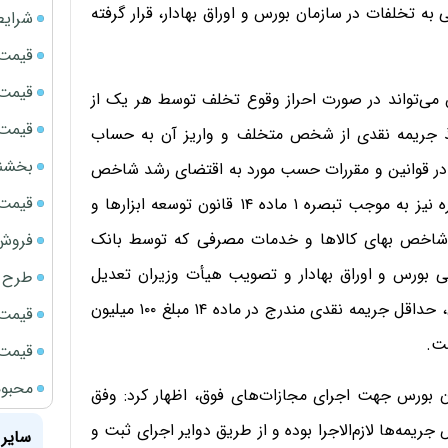
تخلفات در سازمان بورس و اوراق بهادار، قرار گرفته
شرایط
قیمت سک
قیمت ج
س می‌تواند در صورت احراز وقوع تخلف توسط هر یک از
قیمت سکه
 جریمه نقدی از شخص متخلف و واریز آن به حساب
بخشنامه ف
مقرر در قوانین و مقررات حسب مورد به اقتضای رشد شاخص
قیمت سک
تورم تعدیل می‌شود، مبلغ جریمه نقدی مصرّح در این مقرره نیز به‌ موجب تبصره ۱ ماده ۱۴ قانون توسعه ابزارها و
 متناسب با رشد شاخص بهای کالاها و خدمات مصرفی که توسط بانک
فروش فور
لی بورس و اوراق بهادار و تصویب هیأت وزیران تعدیل
طرح ج
می‌شود؛ بنابراین بر اساس مصوبه ۱۰ مهر ۱۴۰۱ هیأت وزیران، حداقل جریمه نقدی مندرج در ماده ۱۴ مبلغ ۱۰۰ میلیون
قیمت سک
قیمت سک
محبوب
ن بورس جهت اجرای مجازات‌های فوق، اظهار کرد: وفق
 درخصوص جریمه‌ها لازم‌الاجرا بوده و از طریق دوایر اجرای ثبت و
سایر 