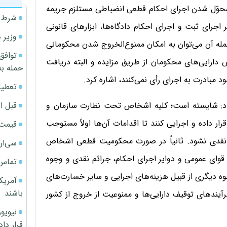
ل محوّل شدن اجرای احکام قطعی انضباطی مستلزم جریمه
شرط م
اجرای ثبت و اجرای احکام دادگاه‌ها، ابزارهای قانونی
وزیر 
جمله آن می‌توان به امکان ممنوع‌الخروج شدن محکومانی
توافق
 دارایی‌های محکومان از طریق مزایده و البته دریافت
حمله به
ود مبادرت به اجرای رأی نمی‌کنند، اشاره کرد.
تعطیل
قبل ا
مه داد: شایسته است؛ کلیه اشخاص تحت نظارت سازمان و
رار داده و اجرایی کنند تا اقدامات آن‌ها اولاً مستوجب
قیمت آپار
 نقدی نشود. ثانیاً در صورت محکومیت قطعی اشخاص
سی‌ان
قوای عمومی و دوایر اجرای احکام، جرائم نقدی و وجوه
تماس 
جوه دیگری از قبیل هزینه‌های اجرایی و سایر خسارت‌های
آمریک
باشند
یندهای توقیف دارایی‌ها و ممنوعیت از خروج از کشور
قرار داد