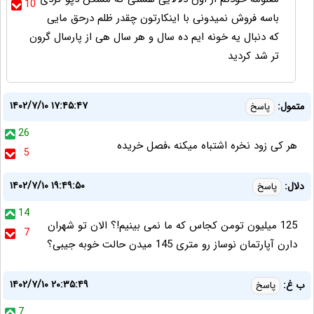
10
باسه فروش نمیدونی با اینکارتون چقدر ظلم درحق مایی
که دنبال یه خونه ایم ده سال و هر سال هی از پارسال گرون
تر شد کردید
۱۴۰۲/۷/۱۰ ۱۷:۴۵:۴۷
متمول:
پاسخ
26
هر کی زود نخره اشتباه میکنه ،فصل خریده
5
۱۴۰۲/۷/۱۰ ۱۹:۴۹:۵۰
دلال:
پاسخ
14
125 میلیون تومن کجاس که ما نمی بینیم!؟ الان تو شهران
7
دارن آپارتمان نوساز رو متری 145 میدن حالت خوبه جیبی؟
۱۴۰۲/۷/۱۰ ۲۰:۳۵:۴۹
ب غ:
پاسخ
7