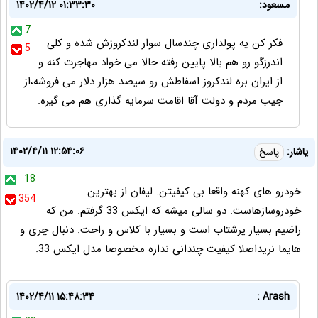
مسعود:
۱۴۰۲/۴/۱۲ ۰۱:۳۳:۳۰
7
فکر کن یه پولداری چندسال سوار لندکروزش شده و کلی
5
اندرزگو رو هم بالا پایین رفته حالا می خواد مهاجرت کنه و
از ایران بره لندکروز اسفاطش رو سیصد هزار دلار می فروشه،از
جیب مردم و دولت آقا اقامت سرمایه گذاری هم می گیره.
۱۴۰۲/۴/۱۱ ۱۲:۵۴:۰۶
یاشار:
پاسخ
18
خودرو های کهنه واقعا بی کیفیتن. لیفان از بهترین
354
خودروسازهاست. دو سالی میشه که ایکس 33 گرفتم. من که
راضیم بسیار پرشتاب است و بسیار با کلاس و راحت. دنبال چری و
هایما نریداصلا کیفیت چندانی نداره مخصوصا مدل ایکس 33.
۱۴۰۲/۴/۱۱ ۱۵:۴۸:۳۴
Arash :