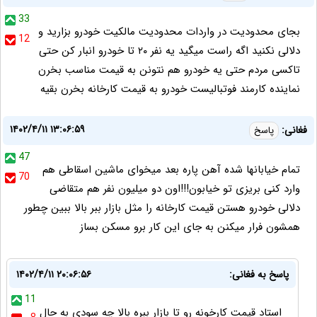
33
بجای محدودیت در واردات محدودیت مالکیت خودرو بزارید و
12
دلالی نکنید اگه راست میگید یه نفر ۲۰ تا خودرو انبار کن حتی
تاکسی مردم حتی یه خودرو هم نتونن به قیمت مناسب بخرن
نماینده کارمند فوتبالیست خودرو به قیمت کارخانه بخرن بقیه
۱۴۰۲/۴/۱۱ ۱۳:۰۶:۵۹
فغانی:
پاسخ
47
تمام خیابانها شده آهن پاره بعد میخوای ماشین اسقاطی هم
70
وارد کنی بریزی تو خیابون!!!اون دو میلیون نفر هم متقاضی
دلالی خودرو هستن قیمت کارخانه را مثل بازار ببر بالا ببین چطور
همشون فرار میکنن به جای این کار برو مسکن بساز
پاسخ به فغانی:
۱۴۰۲/۴/۱۱ ۲۰:۰۶:۵۶
11
استاد قیمت کارخونه رو تا بازار ببره بالا چه سودی به حال