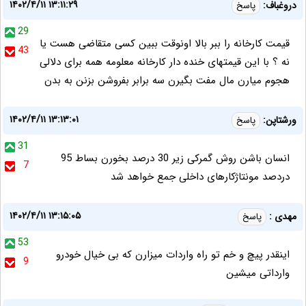
۱۴۰۲/۴/۱۱ ۱۳:۱۱:۲۹
دروغباف:
پاسخ
29
قیمت کارخانه را ببر بالا اونوقت ببین کسی متقاضی هست یا
43
نه ؟ با این قیمتهای خنده دار کارخانه معلومه همه برای دلالی
هجوم میارن مال مفت بگیرن سه برابر بفروشن بزنن به بدن
۱۴۰۲/۴/۱۱ ۱۳:۱۳:۰۱
ورشتاپن:
پاسخ
31
انسان باشن روش گمرکی زیر 30 درصد بخورن بساط 95
7
دردصد مونتاژکارهای داخلی جمع خواهد شد
۱۴۰۲/۴/۱۱ ۱۳:۱۵:۰۵
مهدی :
پاسخ
53
اینقدر پیچ و خم تو راه واردات میزارن که بی خیال خودرو
9
وارداتی میشین