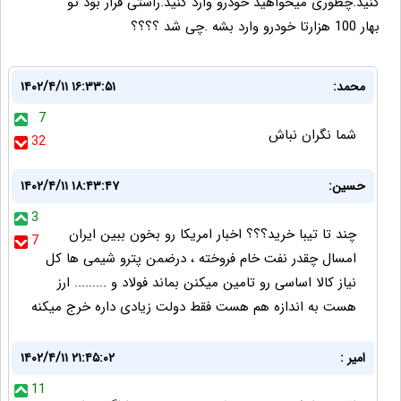
کنید.چطوری میخواهید خودرو وارد کنید.راستی قرار بود تو
بهار 100 هزارتا خودرو وارد بشه .چی شد ؟؟؟؟
محمد:
۱۴۰۲/۴/۱۱ ۱۶:۳۳:۵۱
7
شما نگران نباش
32
حسین:
۱۴۰۲/۴/۱۱ ۱۸:۴۳:۴۷
3
چند تا تیبا خرید؟؟؟ اخبار امریکا رو بخون ببین ایران
7
امسال چقدر نفت خام فروخته ، درضمن پترو شیمی ها کل
نیاز کالا اساسی رو تامین میکنن بماند فولاد و ......... ارز
هست به اندازه هم هست فقط دولت زیادی داره خرج میکنه
امیر :
۱۴۰۲/۴/۱۱ ۲۱:۴۵:۰۲
11