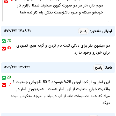
8
مردم داره؟در هر دو صورت گرون میخرند.ضمنا بازارم کار
خودشو میکنه و میره بالا.زحمت بکش راه کار نده شما
۱۴۰۲/۴/۱۱ ۱۳:۰۸:۴۱
فوتبالی مفتخور:
پاسخ
73
دو میلیون نفر برای دلالی ثبت نام کردن و گرنه هیچ کمبودی
40
برای خودرو وجود ندارد
۱۴۰۲/۴/۱۱ ۱۳:۰۹:۴۱
مافيا:
پاسخ
28
اين امار رو از كجا اوردن 25% فرسوده ؟ 50 %جواني جمعيت ؟
7
واقعيت خيلي متفاوت از اين امار هست . همينجوري امار در
مياد كه همه تصميمات غلط از اب درمياد و نتيجه معكوس ميده
ديگه