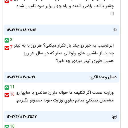
4
چقدر باشه ، راضی شدند و راه چهار برابر سود تامین شده
!!!
۱۴۰۲/۴/۱۱ ۱۸:۲۸:۵۱
b:
3
ایرانجیب یه خبر رو چند بار تکرار میکنی؟ هر روز با یه تیتر
7
جدید, از ماشین های وارداتی صفر که دو سال هر روز
همین طوری تیتر میزدی چه خبر؟
٥سال وعده الكى:
۱۴۰۲/۴/۱۱ ۲۰:۱۰:۲۱
11
وزارت صمت اگر تكليف ما حواله داران ساندرو با سايپا رو
16
مشخص نميكني ميايم جلوي وزارت خونه حقمونو بگيريم.
اج:
۱۴۰۲/۴/۱۱ ۲۰:۲۵:۱۷
10