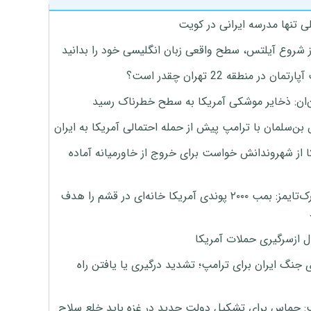
ی تنها مدرسه ایرانی در کویت
ز شروع آیلتس، سطح واقعی زبان انگلیسی خود را بدانید
تمان در منطقه 22 تهران چقدر است؟
‌ان: ذخایر موشکی آمریکا به سطح خطرناک رسید
بن‌سلمان با ترامپ پیش از حمله احتمالی آمریکا به ایران
ا از شهروندانش خواست برای خروج از خاورمیانه آماده
نیویورک‌تایمز: بمب ۲۰۰۰ پوندی آمریکا خانه‌ای در قشم را هدف
ل ازسرگیری حملات آمریکا
 جنگ ایران برای ترامپ؛ تشدید درگیری یا یافتن راه
: حماس برای تشکیل دولت جدید در غزه باید خلع سلاح