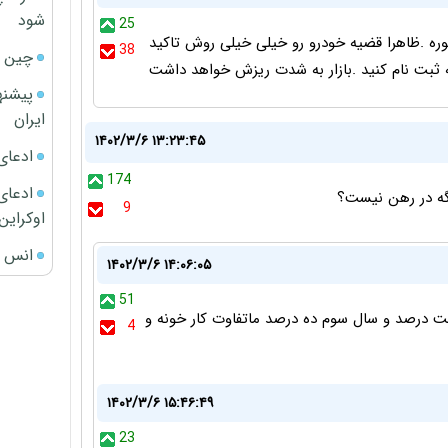
شود
25
ره .ظاهرا قضیه خودرو رو خیلی خیلی روش تاکید
38
چین ا
ه ثبت نام کنید .بازار به شدت ریزش خواهد داشت
پیشنه
ایران
۱۴۰۲/۳/۶ ۱۳:۲۳:۴۵
ادعای
174
ادعای 
گه در رهن نیست؟
9
اوکراین
انس ج
۱۴۰۲/۳/۶ ۱۴:۰۶:۰۵
51
 درصد و سال سوم ده درصد ماتفاوت کار خونه و
4
۱۴۰۲/۳/۶ ۱۵:۴۶:۴۹
23