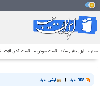
اخبار
⌄
ارز . طلا . سکه
قیمت خودرو
⌄
قیمت آهن آلات
ق
RSS اخبار
|
آرشیو اخبار