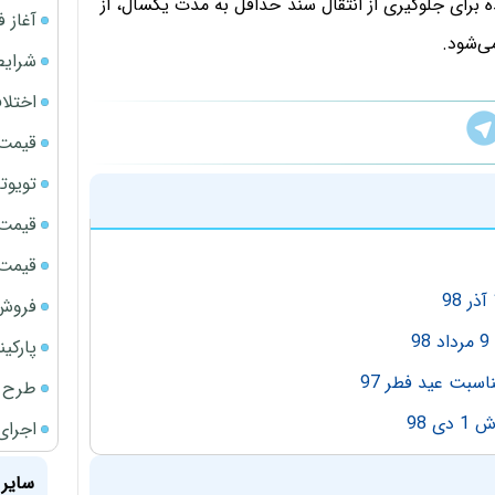
برای جلوگیری از انتقال سند حداقل به مدت یکسال، از
آغاز فروش فوری 
ی‌شود.
شرایط
اختلا
قیمت سک
تویوتا bZ5 برای نخستین بار وارد بازار ای
قیمت ج
قیمت سک
فروش فور
پارکی
بت عید فطر 97
طرح ج
 98
اجرای
سایر 