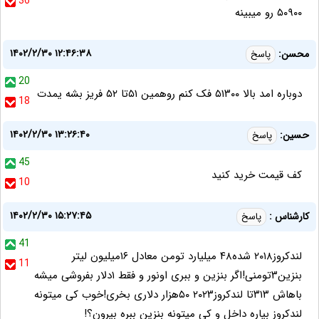
36
۵۰۹۰۰ رو میبینه
۱۴۰۲/۲/۳۰ ۱۲:۴۶:۳۸
محسن:
پاسخ
20
دوباره امد بالا ۵۱۳۰۰ فک کنم روهمین ۵۱تا ۵۲ فریز بشه یمدت
18
۱۴۰۲/۲/۳۰ ۱۳:۲۶:۴۰
حسین:
پاسخ
45
کف قیمت خرید کنید
10
۱۴۰۲/۲/۳۰ ۱۵:۲۷:۴۵
کارشناس :
پاسخ
41
لندکروز۲۰۱۸ شده۴۸ میلیارد تومن معادل ۱۶میلیون لیتر
11
بنزین۳تومنی!اگر بنزین و ببری اونور و فقط ۱دلار بفروشی میشه
باهاش ۳۱۳تا لندکروز۲۰۲۳ ۵۰هزار دلاری بخری!خوب کی میتونه
لندکروز بیاره داخل و کی میتونه بنزین ببره بیرون؟!