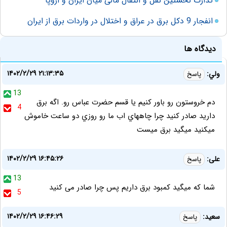
تدارک نخستین نقل و انتقال مالی میان ایران و اروپا
انفجار 9 دکل برق در عراق و اختلال در واردات برق از ایران
دیدگاه ها
۱۴۰۲/۲/۲۹ ۲۱:۱۳:۳۵
ولي:
پاسخ
13
دم خروستون رو باور كنيم يا قسم حضرت عباس رو. اگه برق
4
داريد صادر كنيد چرا چاههاي اب ما رو روزي دو ساعت خاموش
ميكنيد ميگيد برق ميست
۱۴۰۲/۲/۲۹ ۱۶:۴۵:۲۶
علی:
پاسخ
13
شما که میگید کمبود برق داریم پس چرا صادر می کنید
5
۱۴۰۲/۲/۲۹ ۱۶:۴۶:۲۹
سعید:
پاسخ