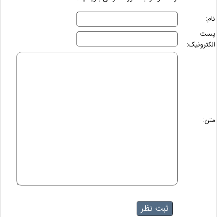
نام:
پست
الکترونیک:
متن: