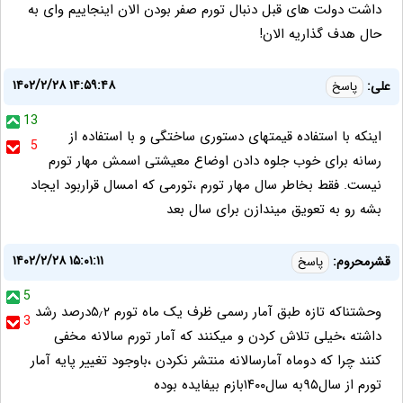
داشت دولت های قبل دنبال تورم صفر بودن الان اینجاییم وای به
حال هدف گذاریه الان!
۱۴۰۲/۲/۲۸ ۱۴:۵۹:۴۸
علی:
پاسخ
13
اینکه با استفاده قیمتهای دستوری ساختگی و با استفاده از
5
رسانه برای خوب جلوه دادن اوضاع معیشتی اسمش مهار تورم
نیست. فقط بخاطر سال مهار تورم ،تورمی که امسال قراربود ایجاد
بشه رو به تعویق میندازن برای سال بعد
۱۴۰۲/۲/۲۸ ۱۵:۰۱:۱۱
قشرمحروم:
پاسخ
5
وحشتناکه تازه طبق آمار رسمی ظرف یک ماه تورم ۵٫۲درصد رشد
3
داشته ،خیلی تلاش کردن و میکنند که آمار تورم سالانه مخفی
کنند چرا که دوماه آمارسالانه منتشر نکردن ،باوجود تغییر پایه آمار
تورم از سال۹۵به سال۱۴۰۰بازم بیفایده بوده