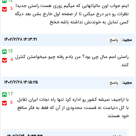
12
اینم جواب اون مالیاتهایی که میگیم زوری هست.راستی جدیدا
5
نظرات رو دیر درج میکنی تا از صفحه اول خارج بشن بعد دیگه
کسی تمایل به خوندنش نداشته باشه.خخخ
۱۴۰۲/۲/۲۸ ۱۴:۱۳:۴۱
مجید:
پاسخ
15
راستی اسم سال چی بود؟ من یادم رفته چیو میخواستن کنترل
4
کنند
۱۴۰۲/۲/۲۸ ۱۴:۱۵:۲۵
مجید:
پاسخ
17
با اراجیف نمیشه کشور رو اداره کرد تنها راه نجات ایران تقابل
6
با کل دنیاست نه قسمت محدودی از آن که فقط به فکر منافع
خود هستند